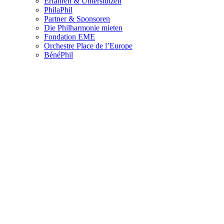
Erfahren & Unterstützen
PhilaPhil
Partner & Sponsoren
Die Philharmonie mieten
Fondation EME
Orchestre Place de l’Europe
BénéPhil