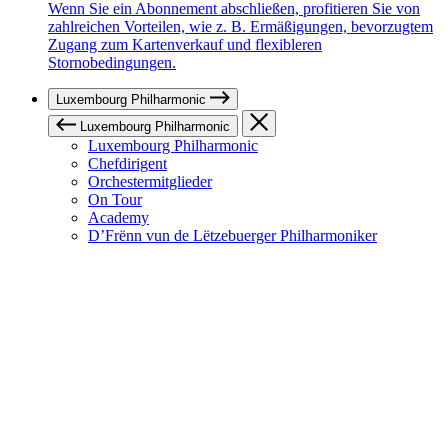
Wenn Sie ein Abonnement abschließen, profitieren Sie von
zahlreichen Vorteilen, wie z. B. Ermäßigungen, bevorzugtem
Zugang zum Kartenverkauf und flexibleren
Stornobedingungen.
Luxembourg Philharmonic
Luxembourg Philharmonic
Luxembourg Philharmonic
Chefdirigent
Orchestermitglieder
On Tour
Academy
D’Frënn vun de Lëtzebuerger Philharmoniker