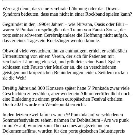
Wer sagt denn, dass eine zerebrale Lähmung oder das Down-
Syndrom bedeuten, dass man nicht in einer Rockband spielen kann?
Gegründet in den 1990er Jahren ̶ wie Nirvana, Oasis oder Blur ̶
waren 5ª Punkada ursprünglich der Traum von Fausto Sousa, der
trotz seiner schweren Cerebralparalese die Hoffnung nicht aufgab,
dass er eines Tages ein Rocksänger werden könnte.
Obwohl viele versuchten, ihn zu entmutigen, erhielt er schließlich
Unterstützung von einem Verein, der sich für Patienten mit
zerebraler Lähmung einsetzt, und gründete seine Band. Später
schlossen sich Fausto vier Musiker an, die an verschiedenen
geistigen und körperlichen Behinderungen leiden. Seitdem rocken
sie die Welt!
Dreißig Jahre und 300 Konzerte später hatte 5ª Punkada zwar viele
Geschichten zu erzählen, aber weder ein Album veröffentlicht noch
eine Einladung zu einem großen europäischen Festival erhalten.
Doch 2021 wurde ein Wendepunkt erreicht.
In den letzten zwei Jahren waren 5ª Punkada auf verschiedenen
Sommerfestivals zu sehen, nahmen ihr Debütalbum «Are we punk
or not?» auf, wurden zum Thema eines ausgezeichneten
Dokumentarfilms, wurden für den portugiesischen Industriepreis