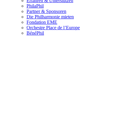
Erfahren & Unterstützen
PhilaPhil
Partner & Sponsoren
Die Philharmonie mieten
Fondation EME
Orchestre Place de l’Europe
BénéPhil