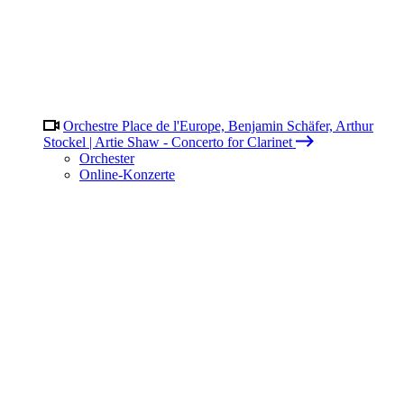
Orchestre Place de l'Europe, Benjamin Schäfer, Arthur
Stockel | Artie Shaw - Concerto for Clarinet
Orchester
Online-Konzerte