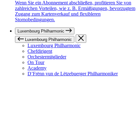
Wenn Sie ein Abonnement abschließen, profitieren Sie von
zahlreichen Vorteilen, wie z. B. Ermäßigungen, bevorzugtem
Zugang zum Kartenverkauf und flexibleren
Stornobedingungen.
Luxembourg Philharmonic
Luxembourg Philharmonic
Luxembourg Philharmonic
Chefdirigent
Orchestermitglieder
On Tour
Academy
D’Frënn vun de Lëtzebuerger Philharmoniker