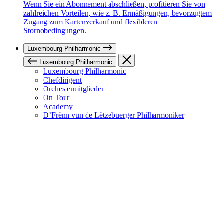
Wenn Sie ein Abonnement abschließen, profitieren Sie von
zahlreichen Vorteilen, wie z. B. Ermäßigungen, bevorzugtem
Zugang zum Kartenverkauf und flexibleren
Stornobedingungen.
Luxembourg Philharmonic
Luxembourg Philharmonic
Luxembourg Philharmonic
Chefdirigent
Orchestermitglieder
On Tour
Academy
D’Frënn vun de Lëtzebuerger Philharmoniker