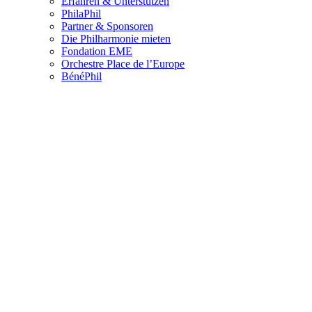
Erfahren & Unterstützen
PhilaPhil
Partner & Sponsoren
Die Philharmonie mieten
Fondation EME
Orchestre Place de l’Europe
BénéPhil