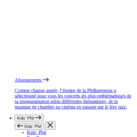
Abonnements
Comme chaque année, l’équipe de la Philharmonie a
sélectionné pour vous les concerts les plus emblématiques de
sa programmation selon différentes thématiques, de la
musique de chambre au cinéma en passant par le free jazz.
Kids’ Phil
Kids’ Phil
Kids’ Phil