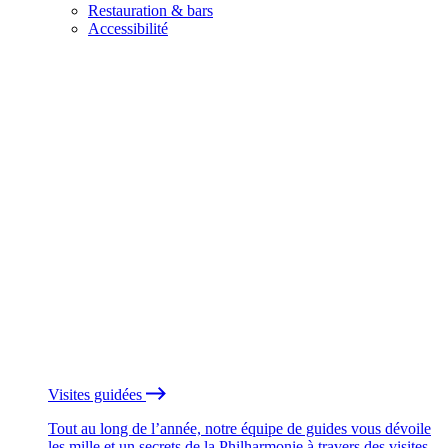
Restauration & bars
Accessibilité
Visites guidées
Tout au long de l’année, notre équipe de guides vous dévoile
les mille et un secrets de la Philharmonie à travers des visites