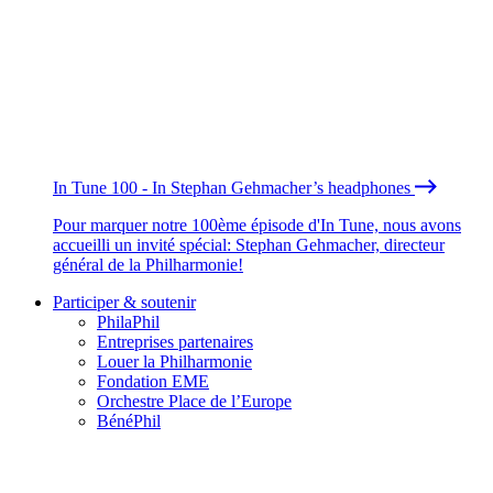
In Tune 100 - In Stephan Gehmacher’s headphones
Pour marquer notre 100ème épisode d'In Tune, nous avons
accueilli un invité spécial: Stephan Gehmacher, directeur
général de la Philharmonie!
Participer & soutenir
PhilaPhil
Entreprises partenaires
Louer la Philharmonie
Fondation EME
Orchestre Place de l’Europe
BénéPhil