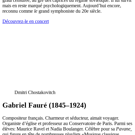
grata
censurée, au gré des caprices du régime soviétique. Il lui survit
mais en reste marqué psychologiquement. Aujourd’hui encore,
reconnu comme
le
grand symphoniste du 20e siècle.
Découvrez-le en concert
Dmitri Chostakovitch
Gabriel Fauré (1845–1924)
Compositeur français. Charmeur et séducteur, aimait voyager.
Organiste d’église et professeur au Conservatoire de Paris. Parmi ses
élèves: Maurice Ravel et Nadia Boulanger. Célèbre pour sa
Pavane,
qui figure en tête de nombreuses playlists «Musique classique