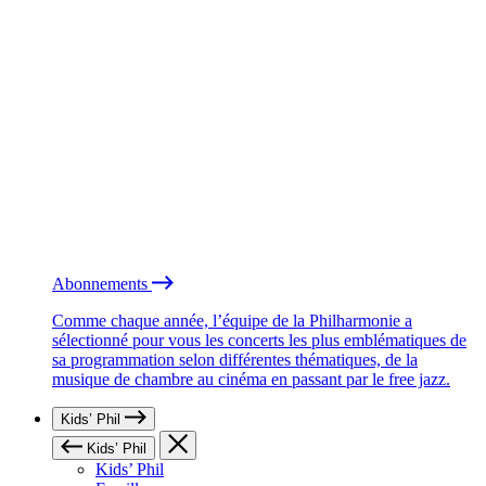
Abonnements
Comme chaque année, l’équipe de la Philharmonie a
sélectionné pour vous les concerts les plus emblématiques de
sa programmation selon différentes thématiques, de la
musique de chambre au cinéma en passant par le free jazz.
Kids’ Phil
Kids’ Phil
Kids’ Phil