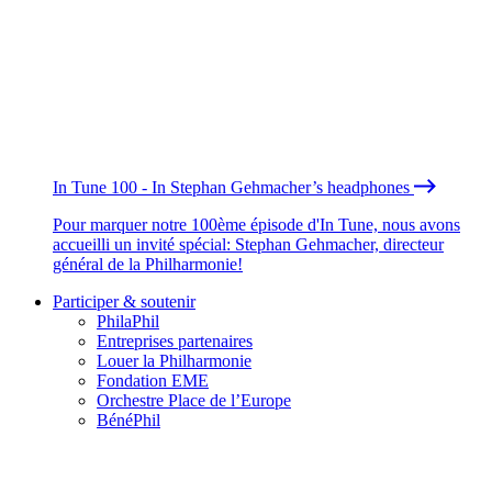
In Tune 100 - In Stephan Gehmacher’s headphones
Pour marquer notre 100ème épisode d'In Tune, nous avons
accueilli un invité spécial: Stephan Gehmacher, directeur
général de la Philharmonie!
Participer & soutenir
PhilaPhil
Entreprises partenaires
Louer la Philharmonie
Fondation EME
Orchestre Place de l’Europe
BénéPhil