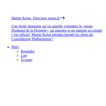
Martin Rajna, Directeur musical
Une étoile montante qu’on appelle volontiers le «jeune
Dudamel de la Hongrie», un maestro et un pianiste accompli:
c’est officiel, Martin Rajna prendra bientôt les rênes du
Luxembourg Philharmonic!
Phil+
Regarder
Lire
Écouter