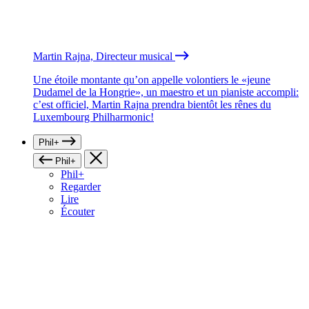
Martin Rajna, Directeur musical
Une étoile montante qu’on appelle volontiers le «jeune
Dudamel de la Hongrie», un maestro et un pianiste accompli:
c’est officiel, Martin Rajna prendra bientôt les rênes du
Luxembourg Philharmonic!
Phil+
Phil+
Phil+
Regarder
Lire
Écouter