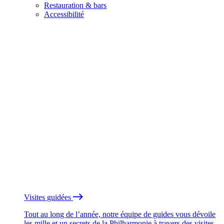
Restauration & bars
Accessibilité
Visites guidées
Tout au long de l’année, notre équipe de guides vous dévoile
les mille et un secrets de la Philharmonie à travers des visites