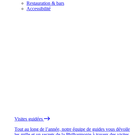
Restauration & bars
Accessibilité
Visites guidées
Tout au long de l’année, notre équipe de guides vous dévoile
les mille et un secrets de la Philharmonie à travers des visites