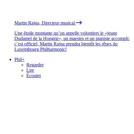
Martin Rajna, Directeur musical
Une étoile montante qu’on appelle volontiers le «jeune
Dudamel de la Hongrie», un maestro et un pianiste accompli:
c’est officiel, Martin Rajna prendra bientôt les rênes du
Luxembourg Philharmonic!
Phil+
Regarder
Lire
Écouter