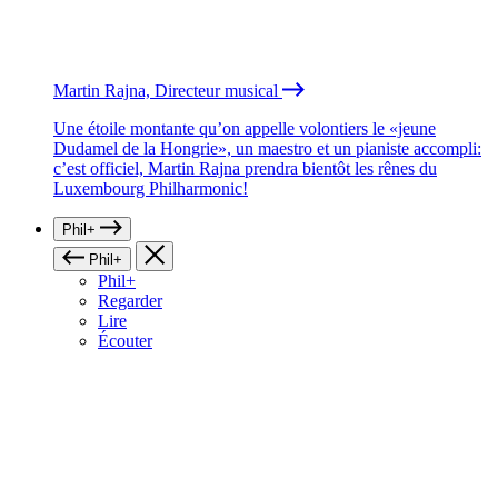
Martin Rajna, Directeur musical
Une étoile montante qu’on appelle volontiers le «jeune
Dudamel de la Hongrie», un maestro et un pianiste accompli:
c’est officiel, Martin Rajna prendra bientôt les rênes du
Luxembourg Philharmonic!
Phil+
Phil+
Phil+
Regarder
Lire
Écouter