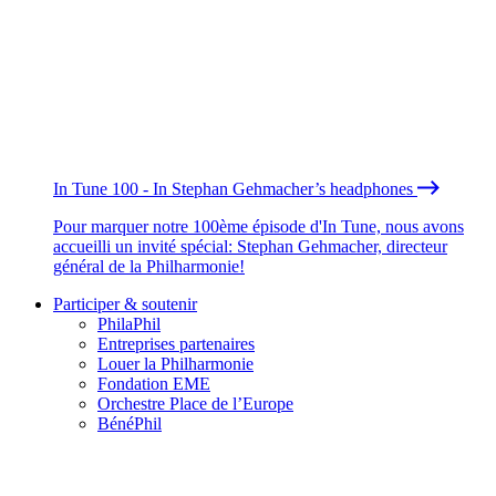
In Tune 100 - In Stephan Gehmacher’s headphones
Pour marquer notre 100ème épisode d'In Tune, nous avons
accueilli un invité spécial: Stephan Gehmacher, directeur
général de la Philharmonie!
Participer & soutenir
PhilaPhil
Entreprises partenaires
Louer la Philharmonie
Fondation EME
Orchestre Place de l’Europe
BénéPhil