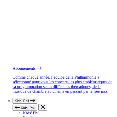
Abonnements
Comme chaque année, l’équipe de la Philharmonie a
sélectionné pour vous les concerts les plus emblématiques de
sa programmation selon différentes thématiques, de la
musique de chambre au cinéma en passant par le free jazz.
Kids’ Phil
Kids’ Phil
Kids’ Phil