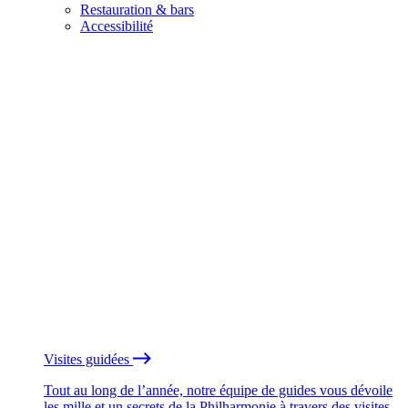
Restauration & bars
Accessibilité
Visites guidées
Tout au long de l’année, notre équipe de guides vous dévoile
les mille et un secrets de la Philharmonie à travers des visites