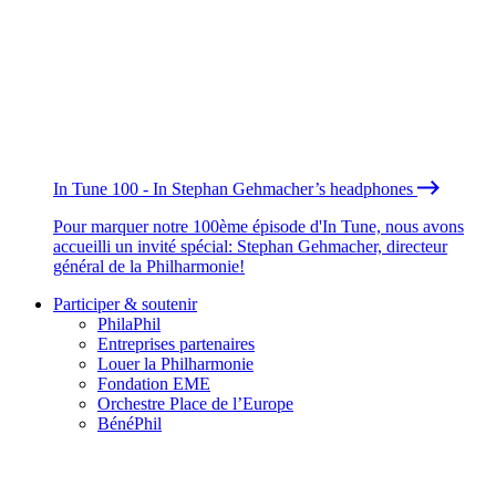
In Tune 100 - In Stephan Gehmacher’s headphones
Pour marquer notre 100ème épisode d'In Tune, nous avons
accueilli un invité spécial: Stephan Gehmacher, directeur
général de la Philharmonie!
Participer & soutenir
PhilaPhil
Entreprises partenaires
Louer la Philharmonie
Fondation EME
Orchestre Place de l’Europe
BénéPhil