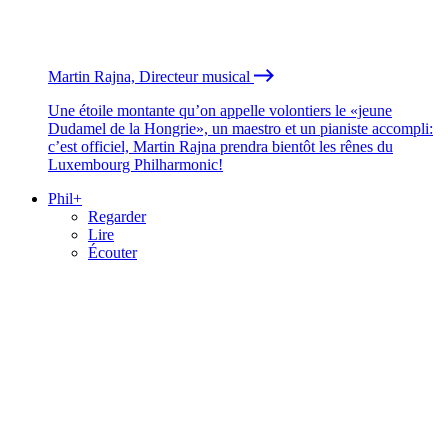
Martin Rajna, Directeur musical
Une étoile montante qu’on appelle volontiers le «jeune
Dudamel de la Hongrie», un maestro et un pianiste accompli:
c’est officiel, Martin Rajna prendra bientôt les rênes du
Luxembourg Philharmonic!
Phil+
Regarder
Lire
Écouter