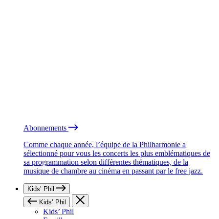
Abonnements
Comme chaque année, l’équipe de la Philharmonie a
sélectionné pour vous les concerts les plus emblématiques de
sa programmation selon différentes thématiques, de la
musique de chambre au cinéma en passant par le free jazz.
Kids’ Phil
Kids’ Phil
Kids’ Phil