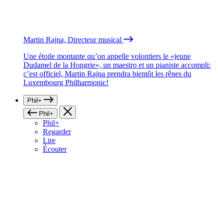
Martin Rajna, Directeur musical
Une étoile montante qu’on appelle volontiers le «jeune
Dudamel de la Hongrie», un maestro et un pianiste accompli:
c’est officiel, Martin Rajna prendra bientôt les rênes du
Luxembourg Philharmonic!
Phil+
Phil+
Phil+
Regarder
Lire
Écouter