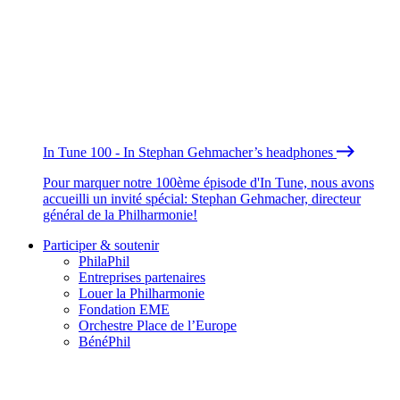
In Tune 100 - In Stephan Gehmacher’s headphones
Pour marquer notre 100ème épisode d'In Tune, nous avons
accueilli un invité spécial: Stephan Gehmacher, directeur
général de la Philharmonie!
Participer & soutenir
PhilaPhil
Entreprises partenaires
Louer la Philharmonie
Fondation EME
Orchestre Place de l’Europe
BénéPhil