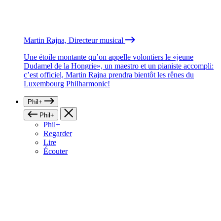
Martin Rajna, Directeur musical
Une étoile montante qu’on appelle volontiers le «jeune
Dudamel de la Hongrie», un maestro et un pianiste accompli:
c’est officiel, Martin Rajna prendra bientôt les rênes du
Luxembourg Philharmonic!
Phil+
Phil+
Phil+
Regarder
Lire
Écouter