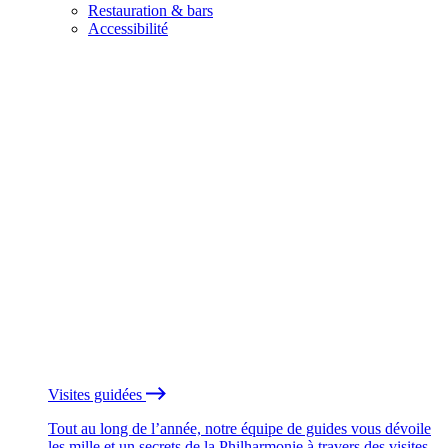
Restauration & bars
Accessibilité
Visites guidées
Tout au long de l’année, notre équipe de guides vous dévoile
les mille et un secrets de la Philharmonie à travers des visites