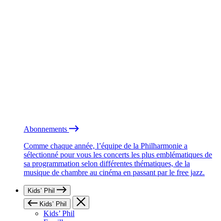
Abonnements
Comme chaque année, l’équipe de la Philharmonie a
sélectionné pour vous les concerts les plus emblématiques de
sa programmation selon différentes thématiques, de la
musique de chambre au cinéma en passant par le free jazz.
Kids’ Phil
Kids’ Phil
Kids’ Phil