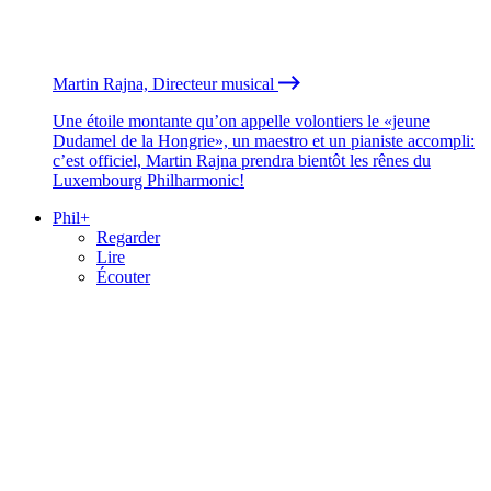
Martin Rajna, Directeur musical
Une étoile montante qu’on appelle volontiers le «jeune
Dudamel de la Hongrie», un maestro et un pianiste accompli:
c’est officiel, Martin Rajna prendra bientôt les rênes du
Luxembourg Philharmonic!
Phil+
Regarder
Lire
Écouter