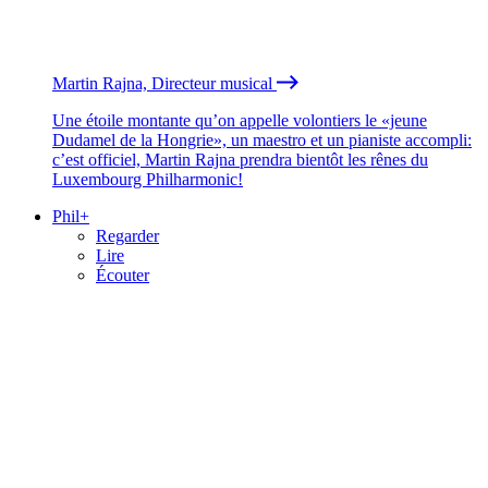
Martin Rajna, Directeur musical
Une étoile montante qu’on appelle volontiers le «jeune
Dudamel de la Hongrie», un maestro et un pianiste accompli:
c’est officiel, Martin Rajna prendra bientôt les rênes du
Luxembourg Philharmonic!
Phil+
Regarder
Lire
Écouter