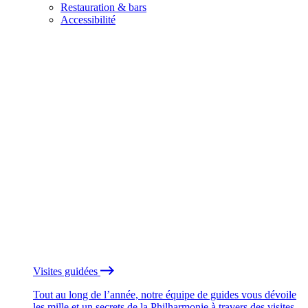
Restauration & bars
Accessibilité
Visites guidées
Tout au long de l’année, notre équipe de guides vous dévoile
les mille et un secrets de la Philharmonie à travers des visites