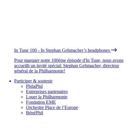
In Tune 100 - In Stephan Gehmacher’s headphones
Pour marquer notre 100ème épisode d'In Tune, nous avons
accueilli un invité spécial: Stephan Gehmacher, directeur
général de la Philharmonie!
Participer & soutenir
PhilaPhil
Entreprises partenaires
Louer la Philharmonie
Fondation EME
Orchestre Place de l’Europe
BénéPhil