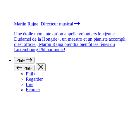
Martin Rajna, Directeur musical
Une étoile montante qu’on appelle volontiers le «jeune
Dudamel de la Hongrie», un maestro et un pianiste accompli:
c’est officiel, Martin Rajna prendra bientôt les rênes du
Luxembourg Philharmonic!
Phil+
Phil+
Phil+
Regarder
Lire
Écouter