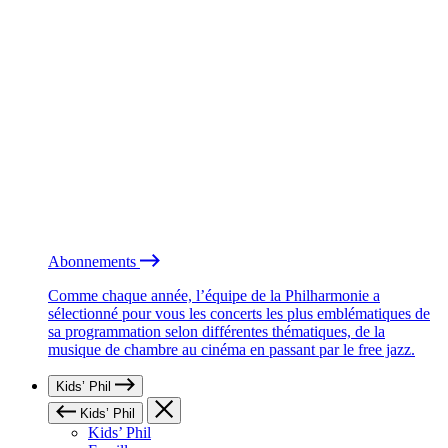
Abonnements
Comme chaque année, l’équipe de la Philharmonie a
sélectionné pour vous les concerts les plus emblématiques de
sa programmation selon différentes thématiques, de la
musique de chambre au cinéma en passant par le free jazz.
Kids’ Phil
Kids’ Phil
Kids’ Phil