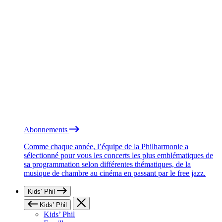
Abonnements
Comme chaque année, l’équipe de la Philharmonie a
sélectionné pour vous les concerts les plus emblématiques de
sa programmation selon différentes thématiques, de la
musique de chambre au cinéma en passant par le free jazz.
Kids’ Phil
Kids’ Phil
Kids’ Phil