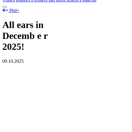
Phil+
All ears in
Decemb
e
r
2025!
09.10.2025