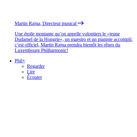
Martin Rajna, Directeur musical
Une étoile montante qu’on appelle volontiers le «jeune
Dudamel de la Hongrie», un maestro et un pianiste accompli:
c’est officiel, Martin Rajna prendra bientôt les rênes du
Luxembourg Philharmonic!
Phil+
Regarder
Lire
Écouter