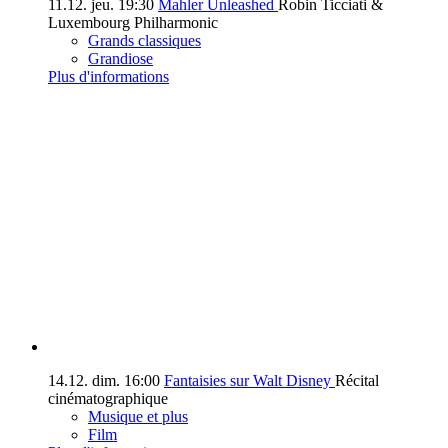
11.12.
jeu.
19:30
Mahler Unleashed
Robin Ticciati &
Luxembourg Philharmonic
Grands classiques
Grandiose
Plus d'informations
14.12.
dim.
16:00
Fantaisies sur Walt Disney
Récital
cinématographique
Musique et plus
Film