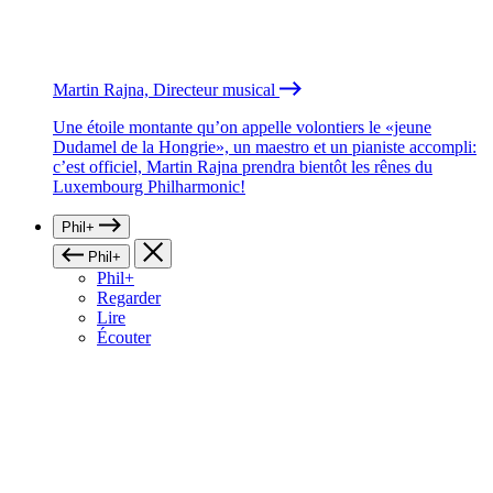
Martin Rajna, Directeur musical
Une étoile montante qu’on appelle volontiers le «jeune
Dudamel de la Hongrie», un maestro et un pianiste accompli:
c’est officiel, Martin Rajna prendra bientôt les rênes du
Luxembourg Philharmonic!
Phil+
Phil+
Phil+
Regarder
Lire
Écouter