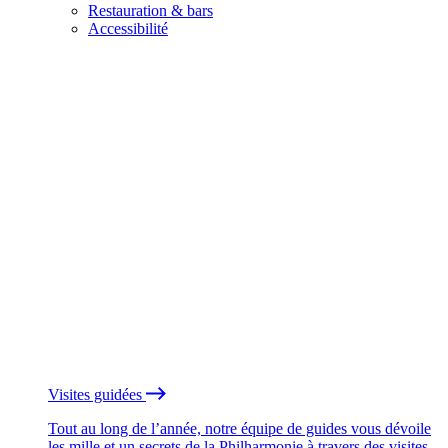
Restauration & bars
Accessibilité
Visites guidées
Tout au long de l’année, notre équipe de guides vous dévoile
les mille et un secrets de la Philharmonie à travers des visites