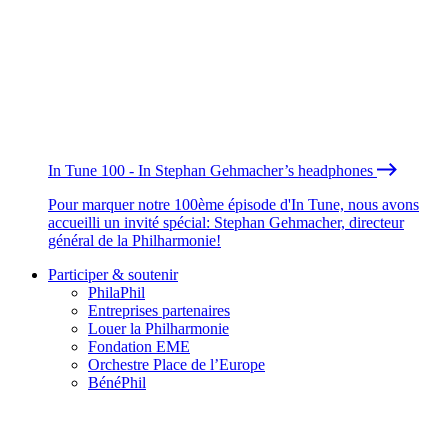
In Tune 100 - In Stephan Gehmacher’s headphones
Pour marquer notre 100ème épisode d'In Tune, nous avons
accueilli un invité spécial: Stephan Gehmacher, directeur
général de la Philharmonie!
Participer & soutenir
PhilaPhil
Entreprises partenaires
Louer la Philharmonie
Fondation EME
Orchestre Place de l’Europe
BénéPhil