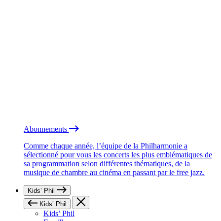
Abonnements
Comme chaque année, l’équipe de la Philharmonie a
sélectionné pour vous les concerts les plus emblématiques de
sa programmation selon différentes thématiques, de la
musique de chambre au cinéma en passant par le free jazz.
Kids’ Phil
Kids’ Phil
Kids’ Phil