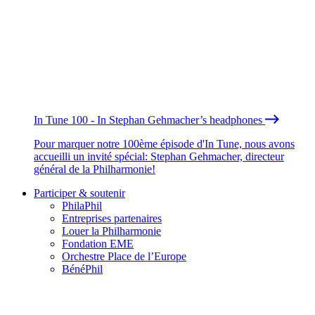
In Tune 100 - In Stephan Gehmacher’s headphones
Pour marquer notre 100ème épisode d'In Tune, nous avons
accueilli un invité spécial: Stephan Gehmacher, directeur
général de la Philharmonie!
Participer & soutenir
PhilaPhil
Entreprises partenaires
Louer la Philharmonie
Fondation EME
Orchestre Place de l’Europe
BénéPhil