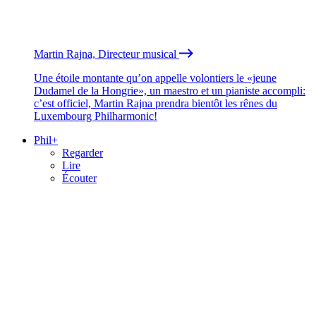
Martin Rajna, Directeur musical
Une étoile montante qu’on appelle volontiers le «jeune
Dudamel de la Hongrie», un maestro et un pianiste accompli:
c’est officiel, Martin Rajna prendra bientôt les rênes du
Luxembourg Philharmonic!
Phil+
Regarder
Lire
Écouter