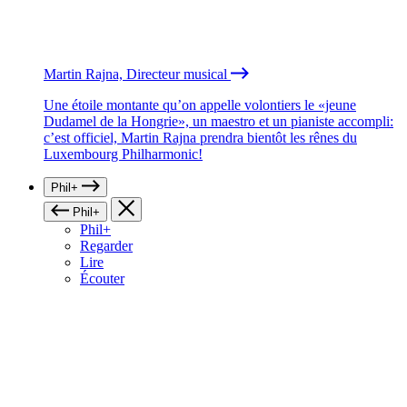
Martin Rajna, Directeur musical
Une étoile montante qu’on appelle volontiers le «jeune
Dudamel de la Hongrie», un maestro et un pianiste accompli:
c’est officiel, Martin Rajna prendra bientôt les rênes du
Luxembourg Philharmonic!
Phil+
Phil+
Phil+
Regarder
Lire
Écouter