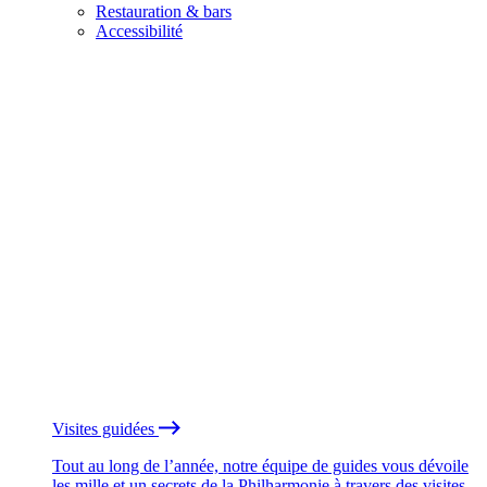
Restauration & bars
Accessibilité
Visites guidées
Tout au long de l’année, notre équipe de guides vous dévoile
les mille et un secrets de la Philharmonie à travers des visites