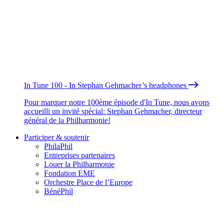
In Tune 100 - In Stephan Gehmacher’s headphones
Pour marquer notre 100ème épisode d'In Tune, nous avons
accueilli un invité spécial: Stephan Gehmacher, directeur
général de la Philharmonie!
Participer & soutenir
PhilaPhil
Entreprises partenaires
Louer la Philharmonie
Fondation EME
Orchestre Place de l’Europe
BénéPhil