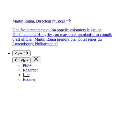
Martin Rajna, Directeur musical
Une étoile montante qu’on appelle volontiers le «jeune
Dudamel de la Hongrie», un maestro et un pianiste accompli:
c’est officiel, Martin Rajna prendra bientôt les rênes du
Luxembourg Philharmonic!
Phil+
Phil+
Phil+
Regarder
Lire
Écouter