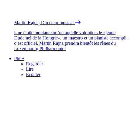
Martin Rajna, Directeur musical
Une étoile montante qu’on appelle volontiers le «jeune
Dudamel de la Hongrie», un maestro et un pianiste accompli:
c’est officiel, Martin Rajna prendra bientôt les rênes du
Luxembourg Philharmonic!
Phil+
Regarder
Lire
Écouter