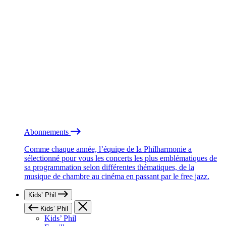
Abonnements
Comme chaque année, l’équipe de la Philharmonie a
sélectionné pour vous les concerts les plus emblématiques de
sa programmation selon différentes thématiques, de la
musique de chambre au cinéma en passant par le free jazz.
Kids’ Phil
Kids’ Phil
Kids’ Phil