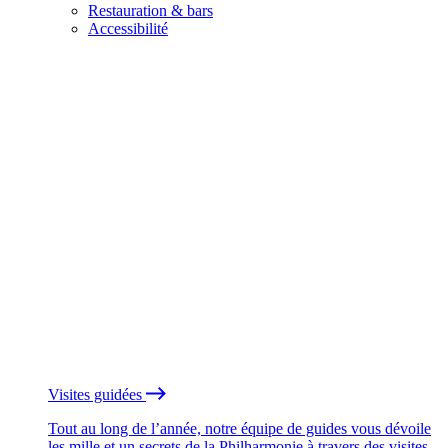
Restauration & bars
Accessibilité
Visites guidées
Tout au long de l’année, notre équipe de guides vous dévoile
les mille et un secrets de la Philharmonie à travers des visites