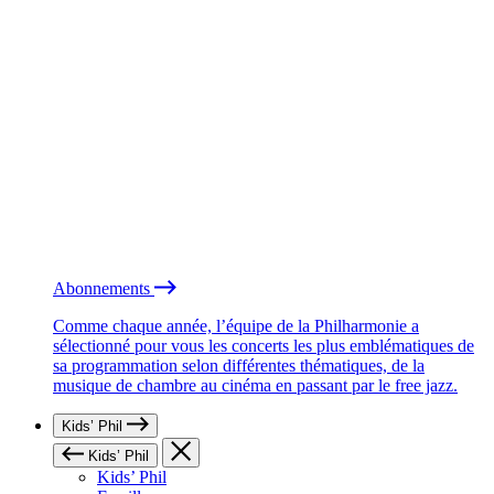
Abonnements
Comme chaque année, l’équipe de la Philharmonie a
sélectionné pour vous les concerts les plus emblématiques de
sa programmation selon différentes thématiques, de la
musique de chambre au cinéma en passant par le free jazz.
Kids’ Phil
Kids’ Phil
Kids’ Phil