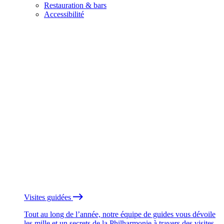
Restauration & bars
Accessibilité
Visites guidées
Tout au long de l’année, notre équipe de guides vous dévoile
les mille et un secrets de la Philharmonie à travers des visites