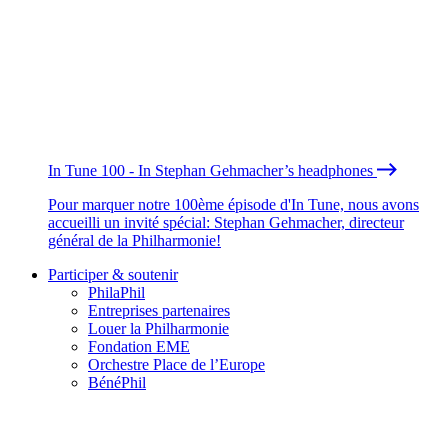
In Tune 100 - In Stephan Gehmacher’s headphones
Pour marquer notre 100ème épisode d'In Tune, nous avons
accueilli un invité spécial: Stephan Gehmacher, directeur
général de la Philharmonie!
Participer & soutenir
PhilaPhil
Entreprises partenaires
Louer la Philharmonie
Fondation EME
Orchestre Place de l’Europe
BénéPhil