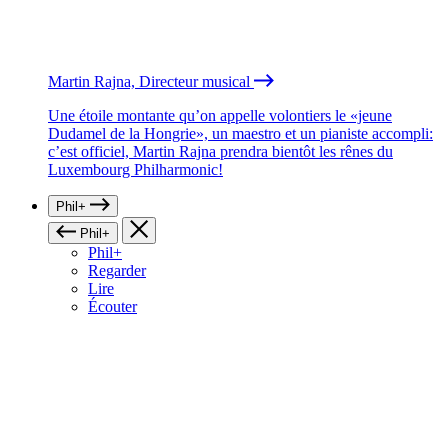
Martin Rajna, Directeur musical
Une étoile montante qu’on appelle volontiers le «jeune
Dudamel de la Hongrie», un maestro et un pianiste accompli:
c’est officiel, Martin Rajna prendra bientôt les rênes du
Luxembourg Philharmonic!
Phil+
Phil+
Phil+
Regarder
Lire
Écouter