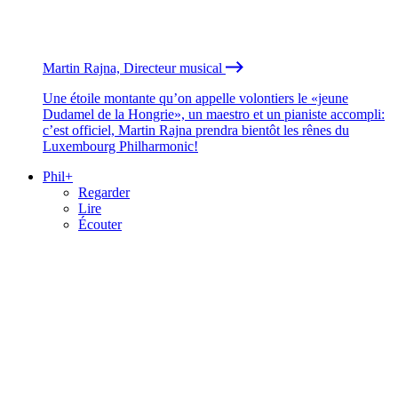
Martin Rajna, Directeur musical
Une étoile montante qu’on appelle volontiers le «jeune
Dudamel de la Hongrie», un maestro et un pianiste accompli:
c’est officiel, Martin Rajna prendra bientôt les rênes du
Luxembourg Philharmonic!
Phil+
Regarder
Lire
Écouter