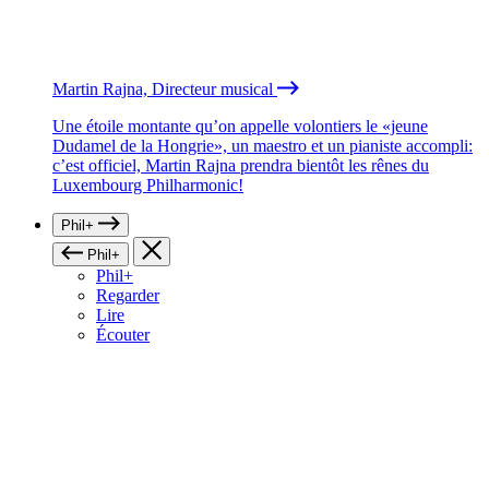
Martin Rajna, Directeur musical
Une étoile montante qu’on appelle volontiers le «jeune
Dudamel de la Hongrie», un maestro et un pianiste accompli:
c’est officiel, Martin Rajna prendra bientôt les rênes du
Luxembourg Philharmonic!
Phil+
Phil+
Phil+
Regarder
Lire
Écouter