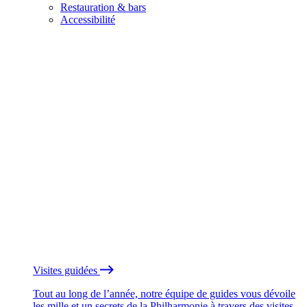
Restauration & bars
Accessibilité
Visites guidées
Tout au long de l’année, notre équipe de guides vous dévoile
les mille et un secrets de la Philharmonie à travers des visites