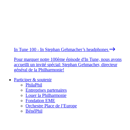
In Tune 100 - In Stephan Gehmacher’s headphones
Pour marquer notre 100ème épisode d'In Tune, nous avons
accueilli un invité spécial: Stephan Gehmacher, directeur
général de la Philharmonie!
Participer & soutenir
PhilaPhil
Entreprises partenaires
Louer la Philharmonie
Fondation EME
Orchestre Place de l’Europe
BénéPhil