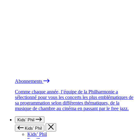
Abonnements
Comme chaque année, l’équipe de la Philharmonie a
sélectionné pour vous les concerts les plus emblématiques de
sa programmation selon différentes thématiques, de la
musique de chambre au cinéma en passant par le free jazz.
Kids’ Phil
Kids’ Phil
Kids’ Phil