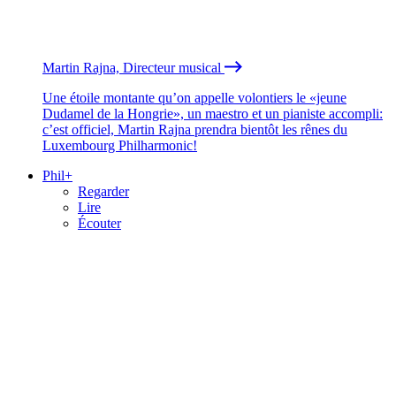
Martin Rajna, Directeur musical
Une étoile montante qu’on appelle volontiers le «jeune
Dudamel de la Hongrie», un maestro et un pianiste accompli:
c’est officiel, Martin Rajna prendra bientôt les rênes du
Luxembourg Philharmonic!
Phil+
Regarder
Lire
Écouter