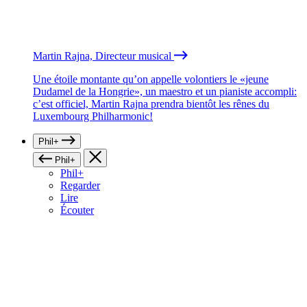
Martin Rajna, Directeur musical
Une étoile montante qu’on appelle volontiers le «jeune
Dudamel de la Hongrie», un maestro et un pianiste accompli:
c’est officiel, Martin Rajna prendra bientôt les rênes du
Luxembourg Philharmonic!
Phil+
Phil+
Phil+
Regarder
Lire
Écouter