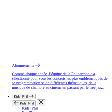
Abonnements
Comme chaque année, l’équipe de la Philharmonie a
sélectionné pour vous les concerts les plus emblématiques de
sa programmation selon différentes thématiques, de la
musique de chambre au cinéma en passant par le free jazz.
Kids’ Phil
Kids’ Phil
Kids’ Phil