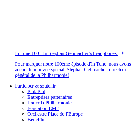
In Tune 100 - In Stephan Gehmacher’s headphones
Pour marquer notre 100ème épisode d'In Tune, nous avons
accueilli un invité spécial: Stephan Gehmacher, directeur
général de la Philharmonie!
Participer & soutenir
PhilaPhil
Entreprises partenaires
Louer la Philharmonie
Fondation EME
Orchestre Place de l’Europe
BénéPhil