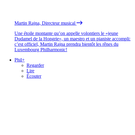
Martin Rajna, Directeur musical
Une étoile montante qu’on appelle volontiers le «jeune
Dudamel de la Hongrie», un maestro et un pianiste accompli:
c’est officiel, Martin Rajna prendra bientôt les rênes du
Luxembourg Philharmonic!
Phil+
Regarder
Lire
Écouter