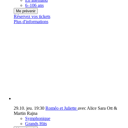
En allemand
6–106 ans
Me prévenir
Réservez vos tickets
Plus d'informations
29.10.
jeu.
19:30
Roméo et Juliette
avec Alice Sara Ott &
Martin Rajna
Symphonique
Grands Hits