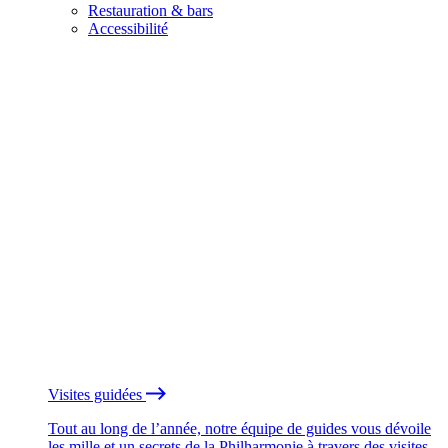
Restauration & bars
Accessibilité
Visites guidées
Tout au long de l’année, notre équipe de guides vous dévoile
les mille et un secrets de la Philharmonie à travers des visites