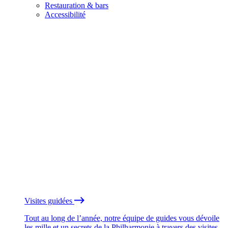
Restauration & bars
Accessibilité
Visites guidées
Tout au long de l’année, notre équipe de guides vous dévoile
les mille et un secrets de la Philharmonie à travers des visites