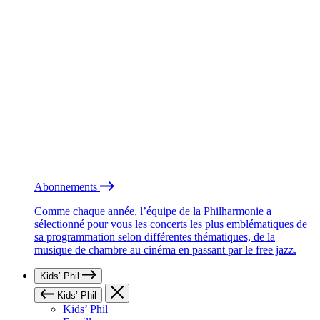
Abonnements
Comme chaque année, l’équipe de la Philharmonie a
sélectionné pour vous les concerts les plus emblématiques de
sa programmation selon différentes thématiques, de la
musique de chambre au cinéma en passant par le free jazz.
Kids’ Phil
Kids’ Phil
Kids’ Phil