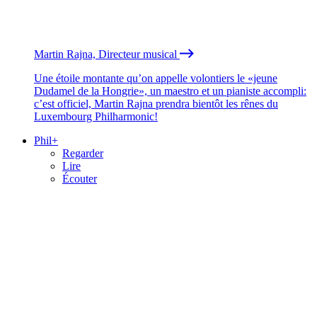
Martin Rajna, Directeur musical
Une étoile montante qu’on appelle volontiers le «jeune
Dudamel de la Hongrie», un maestro et un pianiste accompli:
c’est officiel, Martin Rajna prendra bientôt les rênes du
Luxembourg Philharmonic!
Phil+
Regarder
Lire
Écouter