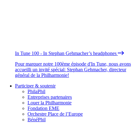
In Tune 100 - In Stephan Gehmacher’s headphones
Pour marquer notre 100ème épisode d'In Tune, nous avons
accueilli un invité spécial: Stephan Gehmacher, directeur
général de la Philharmonie!
Participer & soutenir
PhilaPhil
Entreprises partenaires
Louer la Philharmonie
Fondation EME
Orchestre Place de l’Europe
BénéPhil