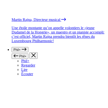
Martin Rajna, Directeur musical
Une étoile montante qu’on appelle volontiers le «jeune
Dudamel de la Hongrie», un maestro et un pianiste accompli:
c’est officiel, Martin Rajna prendra bientôt les rênes du
Luxembourg Philharmonic!
Phil+
Phil+
Phil+
Regarder
Lire
Écouter