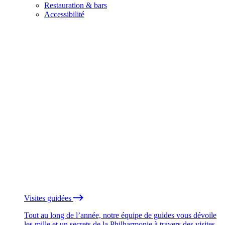
Restauration & bars
Accessibilité
Visites guidées
Tout au long de l’année, notre équipe de guides vous dévoile
les mille et un secrets de la Philharmonie à travers des visites