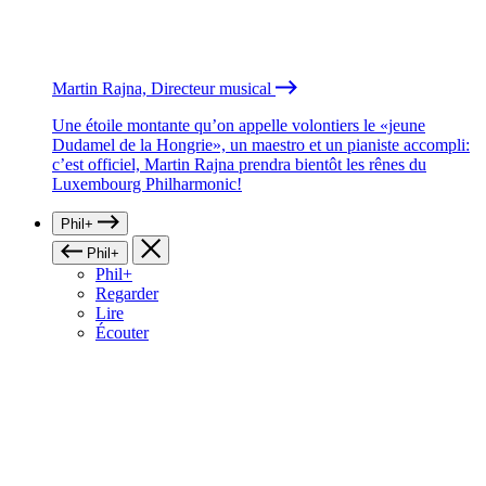
Martin Rajna, Directeur musical
Une étoile montante qu’on appelle volontiers le «jeune
Dudamel de la Hongrie», un maestro et un pianiste accompli:
c’est officiel, Martin Rajna prendra bientôt les rênes du
Luxembourg Philharmonic!
Phil+
Phil+
Phil+
Regarder
Lire
Écouter