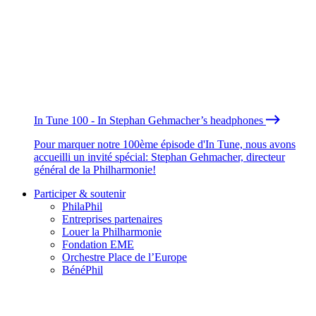
In Tune 100 - In Stephan Gehmacher’s headphones
Pour marquer notre 100ème épisode d'In Tune, nous avons
accueilli un invité spécial: Stephan Gehmacher, directeur
général de la Philharmonie!
Participer & soutenir
PhilaPhil
Entreprises partenaires
Louer la Philharmonie
Fondation EME
Orchestre Place de l’Europe
BénéPhil