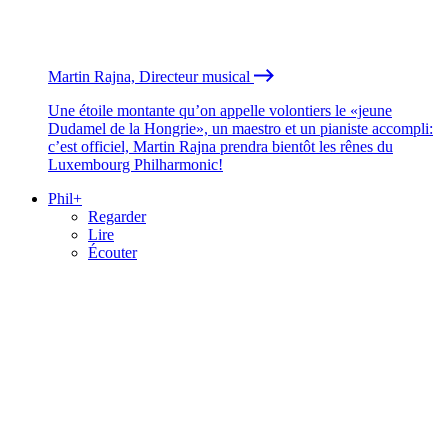
Martin Rajna, Directeur musical
Une étoile montante qu’on appelle volontiers le «jeune
Dudamel de la Hongrie», un maestro et un pianiste accompli:
c’est officiel, Martin Rajna prendra bientôt les rênes du
Luxembourg Philharmonic!
Phil+
Regarder
Lire
Écouter