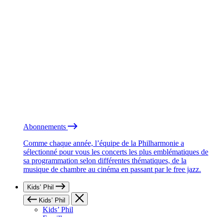
Abonnements
Comme chaque année, l’équipe de la Philharmonie a
sélectionné pour vous les concerts les plus emblématiques de
sa programmation selon différentes thématiques, de la
musique de chambre au cinéma en passant par le free jazz.
Kids’ Phil
Kids’ Phil
Kids’ Phil