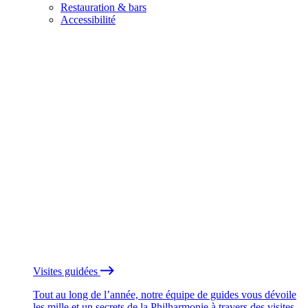
Restauration & bars
Accessibilité
Visites guidées
Tout au long de l’année, notre équipe de guides vous dévoile
les mille et un secrets de la Philharmonie à travers des visites