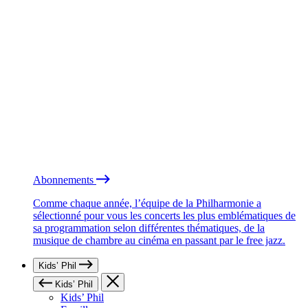
Abonnements
Comme chaque année, l’équipe de la Philharmonie a
sélectionné pour vous les concerts les plus emblématiques de
sa programmation selon différentes thématiques, de la
musique de chambre au cinéma en passant par le free jazz.
Kids’ Phil
Kids’ Phil
Kids’ Phil