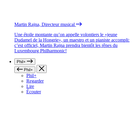
Martin Rajna, Directeur musical
Une étoile montante qu’on appelle volontiers le «jeune
Dudamel de la Hongrie», un maestro et un pianiste accompli:
c’est officiel, Martin Rajna prendra bientôt les rênes du
Luxembourg Philharmonic!
Phil+
Phil+
Phil+
Regarder
Lire
Écouter