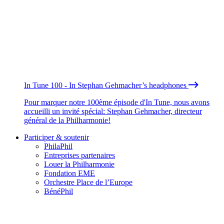
In Tune 100 - In Stephan Gehmacher’s headphones
Pour marquer notre 100ème épisode d'In Tune, nous avons
accueilli un invité spécial: Stephan Gehmacher, directeur
général de la Philharmonie!
Participer & soutenir
PhilaPhil
Entreprises partenaires
Louer la Philharmonie
Fondation EME
Orchestre Place de l’Europe
BénéPhil