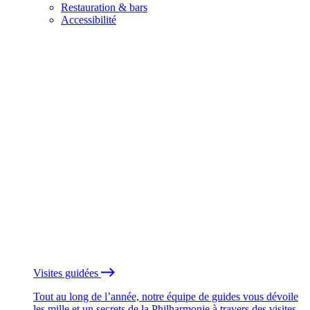
Restauration & bars
Accessibilité
Visites guidées
Tout au long de l’année, notre équipe de guides vous dévoile
les mille et un secrets de la Philharmonie à travers des visites