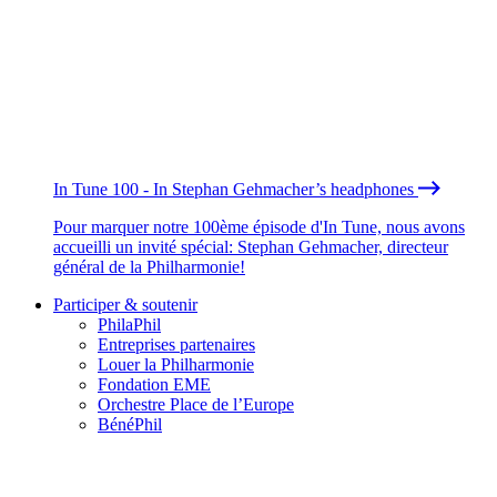
In Tune 100 - In Stephan Gehmacher’s headphones
Pour marquer notre 100ème épisode d'In Tune, nous avons
accueilli un invité spécial: Stephan Gehmacher, directeur
général de la Philharmonie!
Participer & soutenir
PhilaPhil
Entreprises partenaires
Louer la Philharmonie
Fondation EME
Orchestre Place de l’Europe
BénéPhil