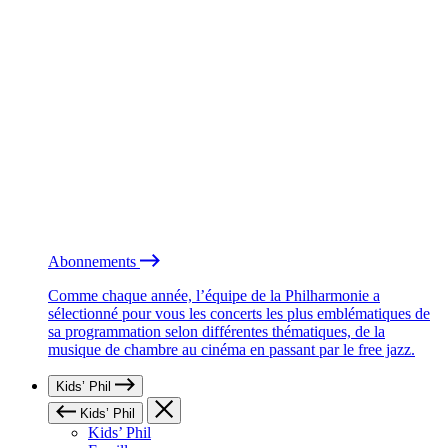
Abonnements
Comme chaque année, l’équipe de la Philharmonie a
sélectionné pour vous les concerts les plus emblématiques de
sa programmation selon différentes thématiques, de la
musique de chambre au cinéma en passant par le free jazz.
Kids’ Phil
Kids’ Phil
Kids’ Phil