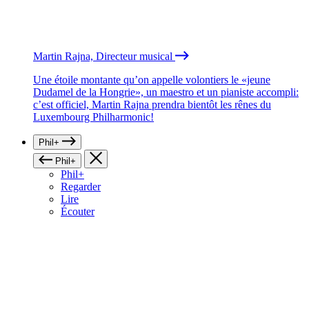
Martin Rajna, Directeur musical
Une étoile montante qu’on appelle volontiers le «jeune
Dudamel de la Hongrie», un maestro et un pianiste accompli:
c’est officiel, Martin Rajna prendra bientôt les rênes du
Luxembourg Philharmonic!
Phil+
Phil+
Phil+
Regarder
Lire
Écouter