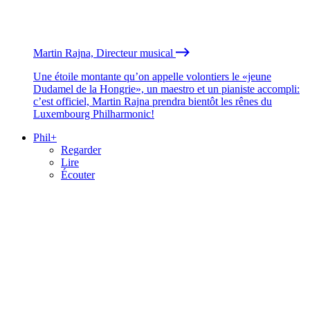
Martin Rajna, Directeur musical
Une étoile montante qu’on appelle volontiers le «jeune
Dudamel de la Hongrie», un maestro et un pianiste accompli:
c’est officiel, Martin Rajna prendra bientôt les rênes du
Luxembourg Philharmonic!
Phil+
Regarder
Lire
Écouter