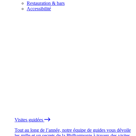
Restauration & bars
Accessibilité
Visites guidées
Tout au long de l’année, notre équipe de guides vous dévoile
les mille et un secrets de la Philharmonie à travers des visites