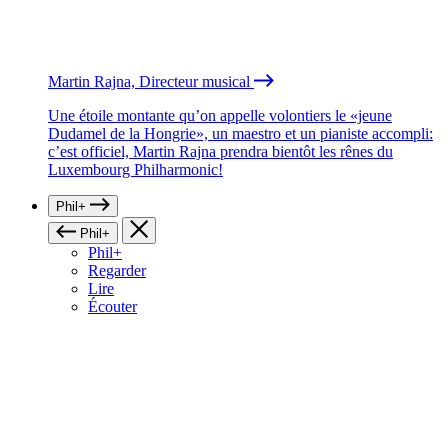
Martin Rajna, Directeur musical
Une étoile montante qu’on appelle volontiers le «jeune
Dudamel de la Hongrie», un maestro et un pianiste accompli:
c’est officiel, Martin Rajna prendra bientôt les rênes du
Luxembourg Philharmonic!
Phil+
Phil+
Phil+
Regarder
Lire
Écouter