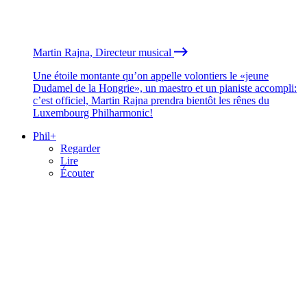
Martin Rajna, Directeur musical
Une étoile montante qu’on appelle volontiers le «jeune
Dudamel de la Hongrie», un maestro et un pianiste accompli:
c’est officiel, Martin Rajna prendra bientôt les rênes du
Luxembourg Philharmonic!
Phil+
Regarder
Lire
Écouter