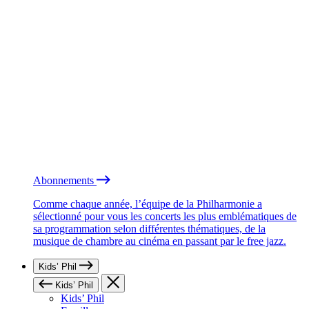
Abonnements
Comme chaque année, l’équipe de la Philharmonie a
sélectionné pour vous les concerts les plus emblématiques de
sa programmation selon différentes thématiques, de la
musique de chambre au cinéma en passant par le free jazz.
Kids’ Phil
Kids’ Phil
Kids’ Phil