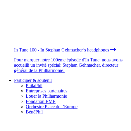
In Tune 100 - In Stephan Gehmacher’s headphones
Pour marquer notre 100ème épisode d'In Tune, nous avons
accueilli un invité spécial: Stephan Gehmacher, directeur
général de la Philharmonie!
Participer & soutenir
PhilaPhil
Entreprises partenaires
Louer la Philharmonie
Fondation EME
Orchestre Place de l’Europe
BénéPhil