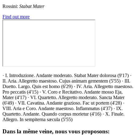
Rossini:
Stabat Mater
Find out more
· I. Introduzione. Andante moderato. Stabat Mater dolorosa (9'17) ·
II. Aria. Allegretto maestoso. Cujus animam gementem (5'55) · III.
Duetto. Largo. Quis est homo (6'29) · IV. Aria. Allegretto maestoso.
Pro peccatis (4'15) · V. Coro e Recitativo. Andante mosso Eja,
Mater (4'17) · VI. Quartetto. Allegretto moderato. Sancta Mater
(6'49) · VII. Cavatina. Andante grazioso. Fac ut portem (4'28) ·
VIII. Aria e Coro. Andante maestoso. Inflammatus (4'37) · IX.
Quartetto. Andante. Quando corpus morietur (4'16) · X. Finale.
Allegro. In sempiterna sæcula (5'55)
Dans la même veine, nous vous proposons: