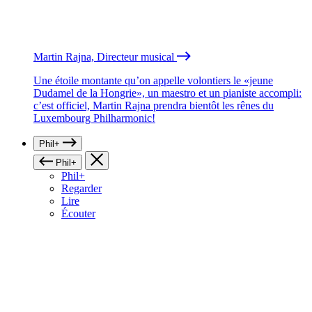
Martin Rajna, Directeur musical
Une étoile montante qu’on appelle volontiers le «jeune
Dudamel de la Hongrie», un maestro et un pianiste accompli:
c’est officiel, Martin Rajna prendra bientôt les rênes du
Luxembourg Philharmonic!
Phil+
Phil+
Phil+
Regarder
Lire
Écouter