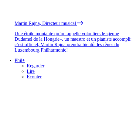
Martin Rajna, Directeur musical
Une étoile montante qu’on appelle volontiers le «jeune
Dudamel de la Hongrie», un maestro et un pianiste accompli:
c’est officiel, Martin Rajna prendra bientôt les rênes du
Luxembourg Philharmonic!
Phil+
Regarder
Lire
Écouter