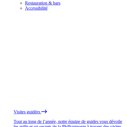
Restauration & bars
Accessibilité
Visites guidées
Tout au long de l’année, notre équipe de guides vous dévoile
les mille et un secrets de la Philharmonie à travers des visites