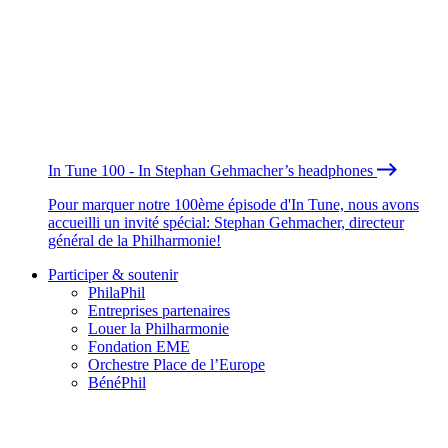
In Tune 100 - In Stephan Gehmacher’s headphones
Pour marquer notre 100ème épisode d'In Tune, nous avons
accueilli un invité spécial: Stephan Gehmacher, directeur
général de la Philharmonie!
Participer & soutenir
PhilaPhil
Entreprises partenaires
Louer la Philharmonie
Fondation EME
Orchestre Place de l’Europe
BénéPhil