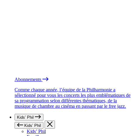
Abonnements
Comme chaque année, l’équipe de la Philharmonie a
sélectionné pour vous les concerts les plus emblématiques de
sa programmation selon différentes thématiques, de la
musique de chambre au cinéma en passant par le free jazz.
Kids’ Phil
Kids’ Phil
Kids’ Phil