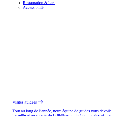
Restauration & bars
Accessibilité
Visites guidées
Tout au long de l’année, notre équipe de guides vous dévoile
les mille et un secrets de la Philharmonie à travers des visites