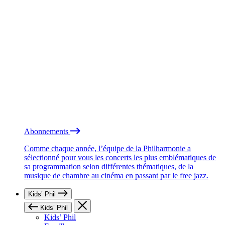
Abonnements
Comme chaque année, l’équipe de la Philharmonie a
sélectionné pour vous les concerts les plus emblématiques de
sa programmation selon différentes thématiques, de la
musique de chambre au cinéma en passant par le free jazz.
Kids’ Phil
Kids’ Phil
Kids’ Phil