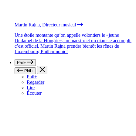
Martin Rajna, Directeur musical
Une étoile montante qu’on appelle volontiers le «jeune
Dudamel de la Hongrie», un maestro et un pianiste accompli:
c’est officiel, Martin Rajna prendra bientôt les rênes du
Luxembourg Philharmonic!
Phil+
Phil+
Phil+
Regarder
Lire
Écouter