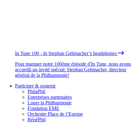
In Tune 100 - In Stephan Gehmacher’s headphones
Pour marquer notre 100ème épisode d'In Tune, nous avons
accueilli un invité spécial: Stephan Gehmacher, directeur
général de la Philharmonie!
Participer & soutenir
PhilaPhil
Entreprises partenaires
Louer la Philharmonie
Fondation EME
Orchestre Place de l’Europe
BénéPhil