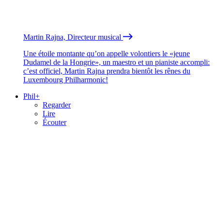
Martin Rajna, Directeur musical
Une étoile montante qu’on appelle volontiers le «jeune
Dudamel de la Hongrie», un maestro et un pianiste accompli:
c’est officiel, Martin Rajna prendra bientôt les rênes du
Luxembourg Philharmonic!
Phil+
Regarder
Lire
Écouter