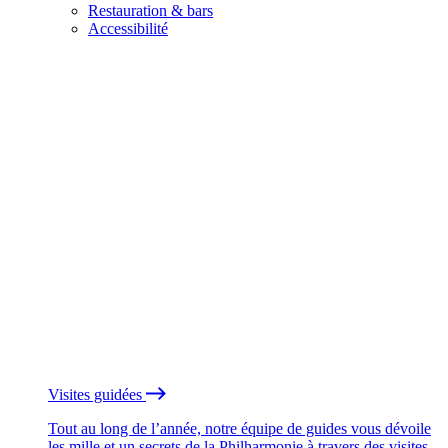
Restauration & bars
Accessibilité
Visites guidées
Tout au long de l’année, notre équipe de guides vous dévoile
les mille et un secrets de la Philharmonie à travers des visites