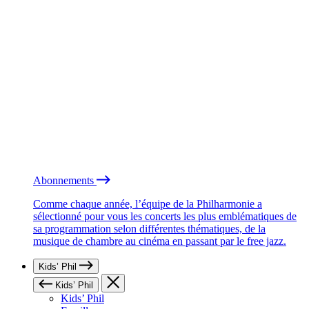
Abonnements
Comme chaque année, l’équipe de la Philharmonie a
sélectionné pour vous les concerts les plus emblématiques de
sa programmation selon différentes thématiques, de la
musique de chambre au cinéma en passant par le free jazz.
Kids’ Phil
Kids’ Phil
Kids’ Phil