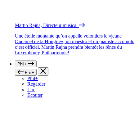
Martin Rajna, Directeur musical
Une étoile montante qu’on appelle volontiers le «jeune
Dudamel de la Hongrie», un maestro et un pianiste accompli:
c’est officiel, Martin Rajna prendra bientôt les rênes du
Luxembourg Philharmonic!
Phil+
Phil+
Phil+
Regarder
Lire
Écouter