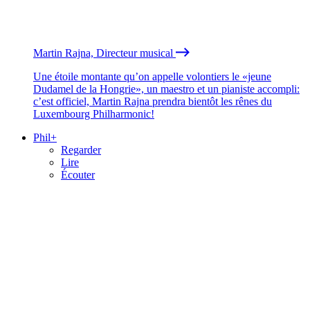
Martin Rajna, Directeur musical
Une étoile montante qu’on appelle volontiers le «jeune
Dudamel de la Hongrie», un maestro et un pianiste accompli:
c’est officiel, Martin Rajna prendra bientôt les rênes du
Luxembourg Philharmonic!
Phil+
Regarder
Lire
Écouter