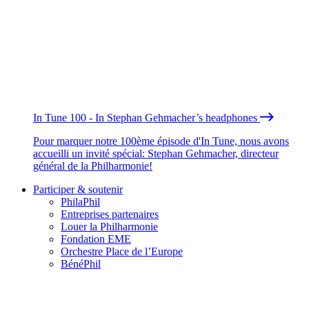
In Tune 100 - In Stephan Gehmacher’s headphones
Pour marquer notre 100ème épisode d'In Tune, nous avons
accueilli un invité spécial: Stephan Gehmacher, directeur
général de la Philharmonie!
Participer & soutenir
PhilaPhil
Entreprises partenaires
Louer la Philharmonie
Fondation EME
Orchestre Place de l’Europe
BénéPhil