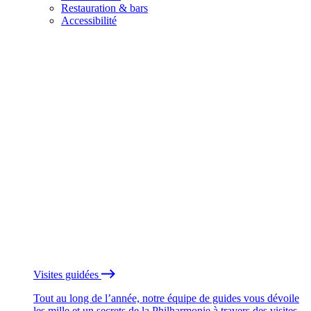
Restauration & bars
Accessibilité
Visites guidées
Tout au long de l’année, notre équipe de guides vous dévoile
les mille et un secrets de la Philharmonie à travers des visites