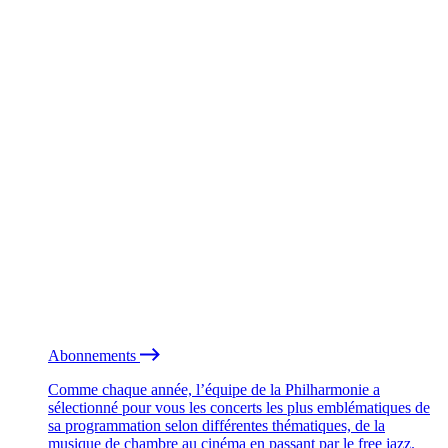
Abonnements
Comme chaque année, l’équipe de la Philharmonie a
sélectionné pour vous les concerts les plus emblématiques de
sa programmation selon différentes thématiques, de la
musique de chambre au cinéma en passant par le free jazz.