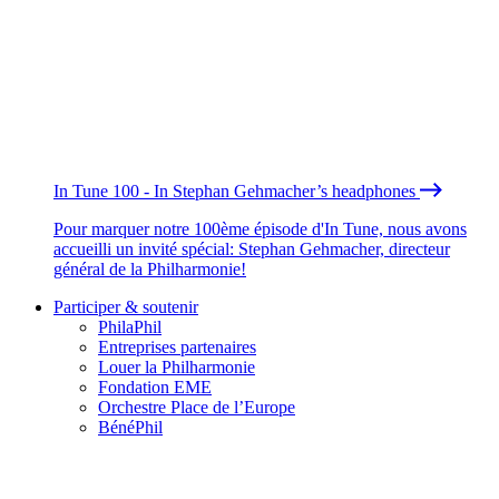
In Tune 100 - In Stephan Gehmacher’s headphones
Pour marquer notre 100ème épisode d'In Tune, nous avons
accueilli un invité spécial: Stephan Gehmacher, directeur
général de la Philharmonie!
Participer & soutenir
PhilaPhil
Entreprises partenaires
Louer la Philharmonie
Fondation EME
Orchestre Place de l’Europe
BénéPhil