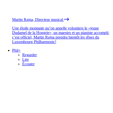
Martin Rajna, Directeur musical
Une étoile montante qu’on appelle volontiers le «jeune
Dudamel de la Hongrie», un maestro et un pianiste accompli:
c’est officiel, Martin Rajna prendra bientôt les rênes du
Luxembourg Philharmonic!
Phil+
Regarder
Lire
Écouter