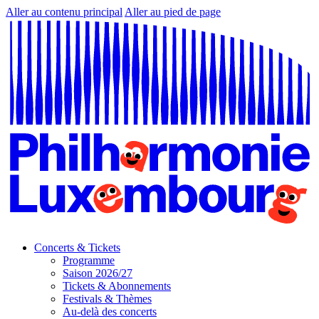
Aller au contenu principal
Aller au pied de page
Concerts & Tickets
Programme
Saison 2026/27
Tickets & Abonnements
Festivals & Thèmes
Au-delà des concerts