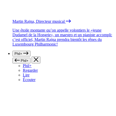
Martin Rajna, Directeur musical
Une étoile montante qu’on appelle volontiers le «jeune
Dudamel de la Hongrie», un maestro et un pianiste accompli:
c’est officiel, Martin Rajna prendra bientôt les rênes du
Luxembourg Philharmonic!
Phil+
Phil+
Phil+
Regarder
Lire
Écouter