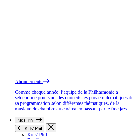
Abonnements
Comme chaque année, l’équipe de la Philharmonie a
sélectionné pour vous les concerts les plus emblématiques de
sa programmation selon différentes thématiques, de la
musique de chambre au cinéma en passant par le free jazz.
Kids’ Phil
Kids’ Phil
Kids’ Phil