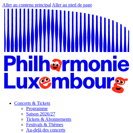
Aller au contenu principal
Aller au pied de page
Concerts & Tickets
Programme
Saison 2026/27
Tickets & Abonnements
Festivals & Thèmes
Au-delà des concerts