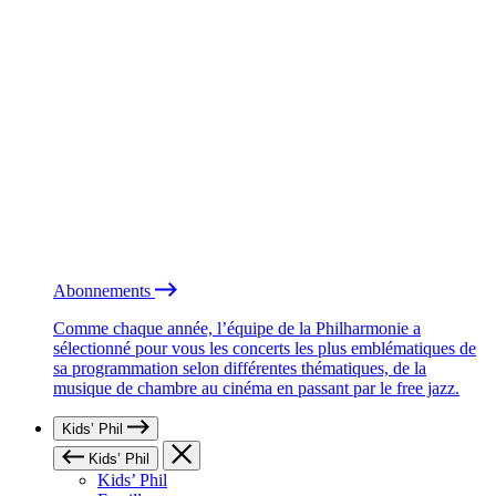
Abonnements
Comme chaque année, l’équipe de la Philharmonie a
sélectionné pour vous les concerts les plus emblématiques de
sa programmation selon différentes thématiques, de la
musique de chambre au cinéma en passant par le free jazz.
Kids’ Phil
Kids’ Phil
Kids’ Phil