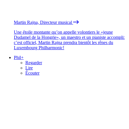
Martin Rajna, Directeur musical
Une étoile montante qu’on appelle volontiers le «jeune
Dudamel de la Hongrie», un maestro et un pianiste accompli:
c’est officiel, Martin Rajna prendra bientôt les rênes du
Luxembourg Philharmonic!
Phil+
Regarder
Lire
Écouter