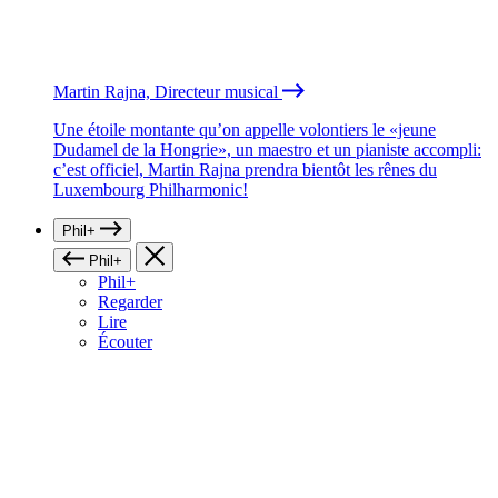
Martin Rajna, Directeur musical
Une étoile montante qu’on appelle volontiers le «jeune
Dudamel de la Hongrie», un maestro et un pianiste accompli:
c’est officiel, Martin Rajna prendra bientôt les rênes du
Luxembourg Philharmonic!
Phil+
Phil+
Phil+
Regarder
Lire
Écouter