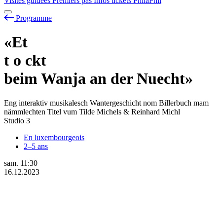
Visites guidées
Premiers pas
Infos tickets
PhilaPhil
Programme
«Et
t
o
ckt
beim Wanja an der Nuecht»
Eng interaktiv musikalesch Wantergeschicht nom Billerbuch mam
nämmlechten Titel vum Tilde Michels & Reinhard Michl
Studio 3
En luxembourgeois
2–5 ans
sam.
11:30
16.12.2023