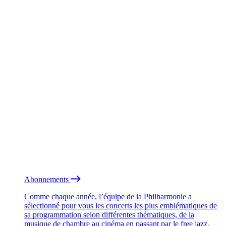
Abonnements
Comme chaque année, l’équipe de la Philharmonie a
sélectionné pour vous les concerts les plus emblématiques de
sa programmation selon différentes thématiques, de la
musique de chambre au cinéma en passant par le free jazz.