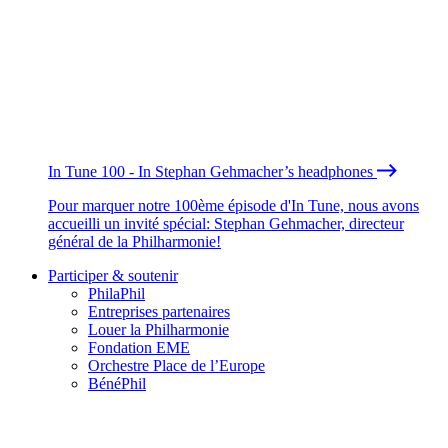
In Tune 100 - In Stephan Gehmacher’s headphones
Pour marquer notre 100ème épisode d'In Tune, nous avons
accueilli un invité spécial: Stephan Gehmacher, directeur
général de la Philharmonie!
Participer & soutenir
PhilaPhil
Entreprises partenaires
Louer la Philharmonie
Fondation EME
Orchestre Place de l’Europe
BénéPhil