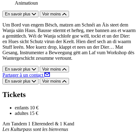
Animatioun
En savoir plus
Voir moins
Um Bord vun engem Bësch, matzen am Schnéi an Äis steet dem
Wanja säin Haus. Bausse stiermt et hefteg, mee bannen ass et waarm
a gemittlech. Wéi de Wanja schlofe goe wëll, tockt et un der Dier:
en Hues sicht Schutz virun der Keelt. Hien dierf sech an di waarm
Stuff leeën. Mee kuerz drop, klappt et nees un der Dier… Mat
Gesang, Instrumenter a Beweegung gëtt am Laf vum Workshop dës
Wantergeschicht zesumme vertount.
En savoir plus
Voir moins
Partager à un contact
En savoir plus
Voir moins
Tickets
enfants
10 €
adultes
15 €
Am Tandem 1 Elterendeel & 1 Kand
Les Kulturpass sont les bienvenus