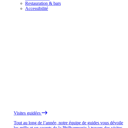
Restauration & bars
Accessibilité
Visites guidées
Tout au long de l’année, notre équipe de guides vous dévoile
les mille et un secrets de la Philharmonie à travers des visites