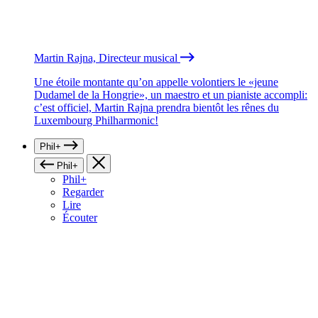
Martin Rajna, Directeur musical
Une étoile montante qu’on appelle volontiers le «jeune
Dudamel de la Hongrie», un maestro et un pianiste accompli:
c’est officiel, Martin Rajna prendra bientôt les rênes du
Luxembourg Philharmonic!
Phil+
Phil+
Phil+
Regarder
Lire
Écouter