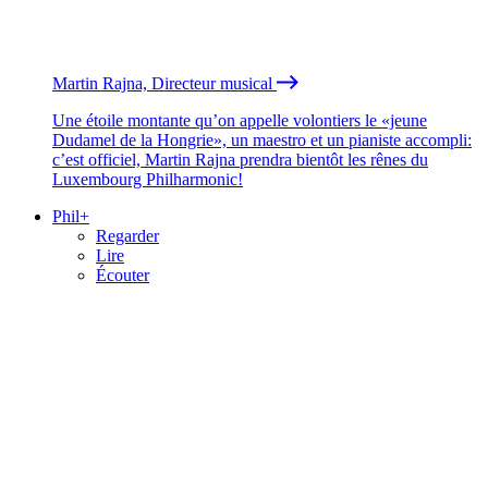
Martin Rajna, Directeur musical
Une étoile montante qu’on appelle volontiers le «jeune
Dudamel de la Hongrie», un maestro et un pianiste accompli:
c’est officiel, Martin Rajna prendra bientôt les rênes du
Luxembourg Philharmonic!
Phil+
Regarder
Lire
Écouter