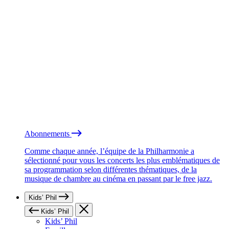
Abonnements
Comme chaque année, l’équipe de la Philharmonie a
sélectionné pour vous les concerts les plus emblématiques de
sa programmation selon différentes thématiques, de la
musique de chambre au cinéma en passant par le free jazz.
Kids’ Phil
Kids’ Phil
Kids’ Phil