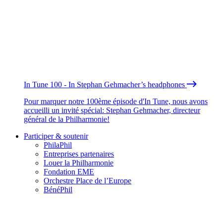
In Tune 100 - In Stephan Gehmacher’s headphones
Pour marquer notre 100ème épisode d'In Tune, nous avons
accueilli un invité spécial: Stephan Gehmacher, directeur
général de la Philharmonie!
Participer & soutenir
PhilaPhil
Entreprises partenaires
Louer la Philharmonie
Fondation EME
Orchestre Place de l’Europe
BénéPhil