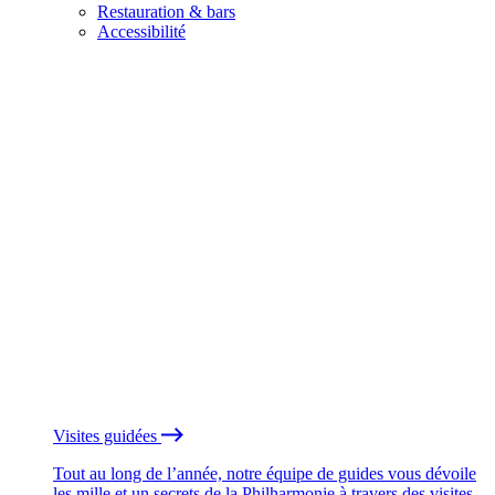
Restauration & bars
Accessibilité
Visites guidées
Tout au long de l’année, notre équipe de guides vous dévoile
les mille et un secrets de la Philharmonie à travers des visites