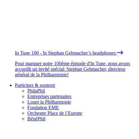
In Tune 100 - In Stephan Gehmacher’s headphones
Pour marquer notre 100ème épisode d'In Tune, nous avons
accueilli un invité spécial: Stephan Gehmacher, directeur
général de la Philharmonie!
Participer & soutenir
PhilaPhil
Entreprises partenaires
Louer la Philharmonie
Fondation EME
Orchestre Place de l’Europe
BénéPhil