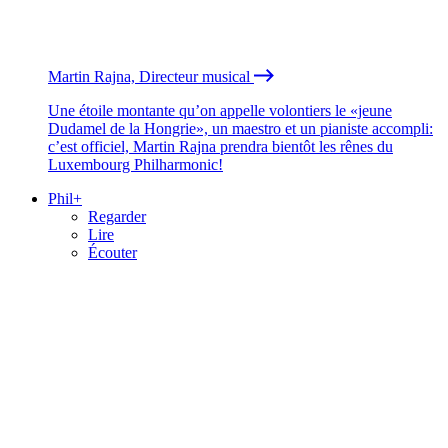
Martin Rajna, Directeur musical
Une étoile montante qu’on appelle volontiers le «jeune
Dudamel de la Hongrie», un maestro et un pianiste accompli:
c’est officiel, Martin Rajna prendra bientôt les rênes du
Luxembourg Philharmonic!
Phil+
Regarder
Lire
Écouter