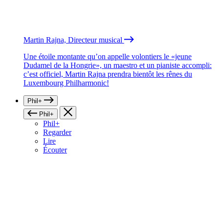
Martin Rajna, Directeur musical
Une étoile montante qu’on appelle volontiers le «jeune
Dudamel de la Hongrie», un maestro et un pianiste accompli:
c’est officiel, Martin Rajna prendra bientôt les rênes du
Luxembourg Philharmonic!
Phil+
Phil+
Phil+
Regarder
Lire
Écouter