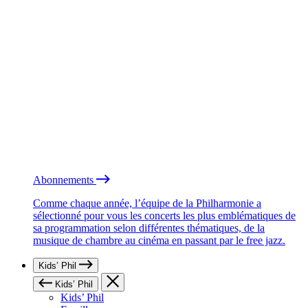
Abonnements
Comme chaque année, l’équipe de la Philharmonie a
sélectionné pour vous les concerts les plus emblématiques de
sa programmation selon différentes thématiques, de la
musique de chambre au cinéma en passant par le free jazz.
Kids’ Phil
Kids’ Phil
Kids’ Phil