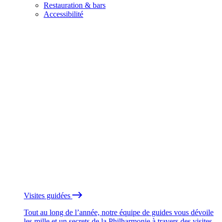
Restauration & bars
Accessibilité
Visites guidées
Tout au long de l’année, notre équipe de guides vous dévoile
les mille et un secrets de la Philharmonie à travers des visites