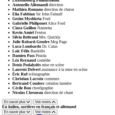
Luxembourg Philharmonic
Antonello Allemandi
direction
Mathieu Romano
direction de chœur
Elia Fabbian
Sir John Falstaff
Gezim Myshketa
Ford
Gabrielle Philiponet
Alice Ford
Clara Guillon
Nannetta
Kevin Amiel
Fenton
Silvia Beltrami
Mrs. Quickly
Julie Robard-Gendre
Meg Page
Luca Lombardo
Dr. Caius
Loïc Félix
Bardolfo
Damien Pass
Pistola
Léo Reynaud
comédie
Denis Podalydès
mise en scène
Laurent Delvert
assistance à la mise en scène
Éric Ruf
scénographie
Christian Lacroix
costumes
Bertrand Couderc
création lumière
Cécile Bon
chorégraphie
Nicolas Chesneau
direction de chant
En savoir plus
Voir moins
En italien, surtitres en français et allemand
En savoir plus
Voir moins