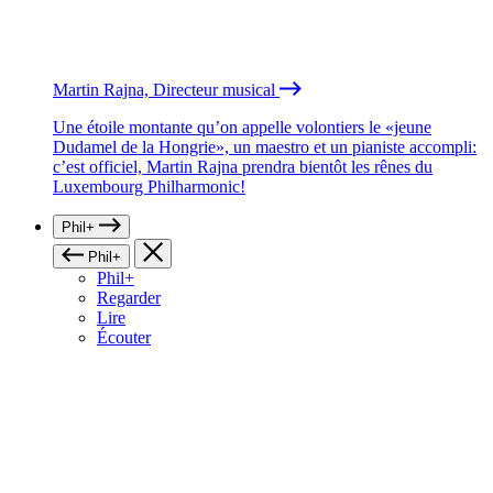
Martin Rajna, Directeur musical
Une étoile montante qu’on appelle volontiers le «jeune
Dudamel de la Hongrie», un maestro et un pianiste accompli:
c’est officiel, Martin Rajna prendra bientôt les rênes du
Luxembourg Philharmonic!
Phil+
Phil+
Phil+
Regarder
Lire
Écouter