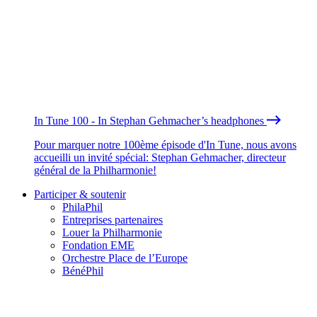
In Tune 100 - In Stephan Gehmacher’s headphones
Pour marquer notre 100ème épisode d'In Tune, nous avons
accueilli un invité spécial: Stephan Gehmacher, directeur
général de la Philharmonie!
Participer & soutenir
PhilaPhil
Entreprises partenaires
Louer la Philharmonie
Fondation EME
Orchestre Place de l’Europe
BénéPhil