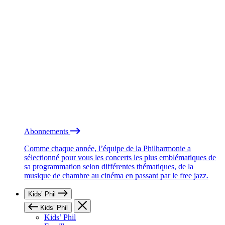
Abonnements
Comme chaque année, l’équipe de la Philharmonie a
sélectionné pour vous les concerts les plus emblématiques de
sa programmation selon différentes thématiques, de la
musique de chambre au cinéma en passant par le free jazz.
Kids’ Phil
Kids’ Phil
Kids’ Phil