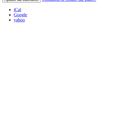
iCal
Google
yahoo