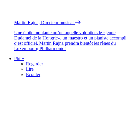
Martin Rajna, Directeur musical
Une étoile montante qu’on appelle volontiers le «jeune
Dudamel de la Hongrie», un maestro et un pianiste accompli:
c’est officiel, Martin Rajna prendra bientôt les rênes du
Luxembourg Philharmonic!
Phil+
Regarder
Lire
Écouter