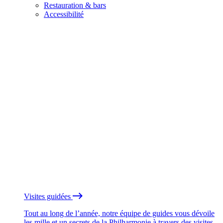
Restauration & bars
Accessibilité
Visites guidées
Tout au long de l’année, notre équipe de guides vous dévoile
les mille et un secrets de la Philharmonie à travers des visites