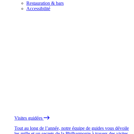
Restauration & bars
Accessibilité
Visites guidées
Tout au long de l’année, notre équipe de guides vous dévoile
les mille et un secrets de la Philharmonie à travers des visites