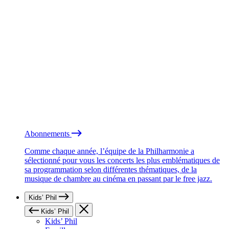
Abonnements
Comme chaque année, l’équipe de la Philharmonie a
sélectionné pour vous les concerts les plus emblématiques de
sa programmation selon différentes thématiques, de la
musique de chambre au cinéma en passant par le free jazz.
Kids’ Phil
Kids’ Phil
Kids’ Phil