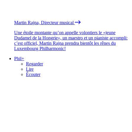
Martin Rajna, Directeur musical
Une étoile montante qu’on appelle volontiers le «jeune
Dudamel de la Hongrie», un maestro et un pianiste accompli:
c’est officiel, Martin Rajna prendra bientôt les rênes du
Luxembourg Philharmonic!
Phil+
Regarder
Lire
Écouter