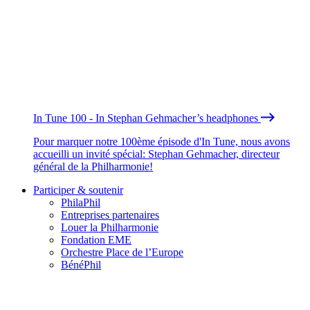
In Tune 100 - In Stephan Gehmacher’s headphones
Pour marquer notre 100ème épisode d'In Tune, nous avons
accueilli un invité spécial: Stephan Gehmacher, directeur
général de la Philharmonie!
Participer & soutenir
PhilaPhil
Entreprises partenaires
Louer la Philharmonie
Fondation EME
Orchestre Place de l’Europe
BénéPhil