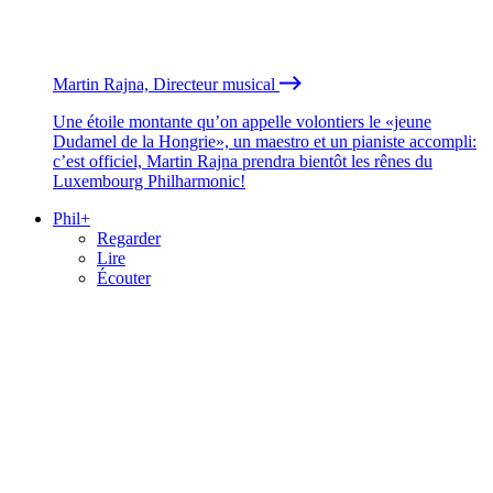
Martin Rajna, Directeur musical
Une étoile montante qu’on appelle volontiers le «jeune
Dudamel de la Hongrie», un maestro et un pianiste accompli:
c’est officiel, Martin Rajna prendra bientôt les rênes du
Luxembourg Philharmonic!
Phil+
Regarder
Lire
Écouter