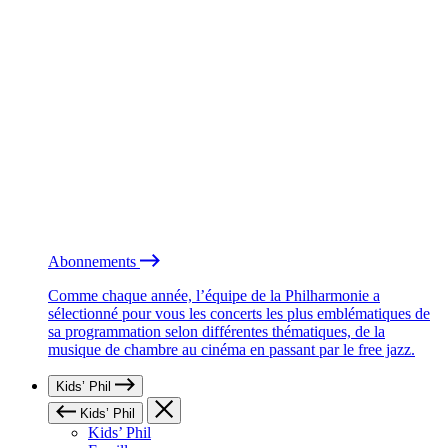
Abonnements
Comme chaque année, l’équipe de la Philharmonie a
sélectionné pour vous les concerts les plus emblématiques de
sa programmation selon différentes thématiques, de la
musique de chambre au cinéma en passant par le free jazz.
Kids’ Phil
Kids’ Phil
Kids’ Phil