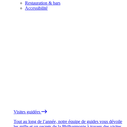
Restauration & bars
Accessibilité
Visites guidées
Tout au long de l’année, notre équipe de guides vous dévoile
les mille et un secrets de la Philharmonie à travers des visites