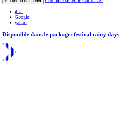
Comment se rendre sur place?
Ajouter au calendrier
iCal
Google
yahoo
Disponible dans le package: festival rainy days