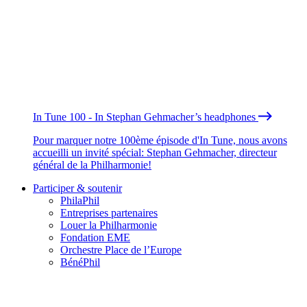
In Tune 100 - In Stephan Gehmacher’s headphones
Pour marquer notre 100ème épisode d'In Tune, nous avons
accueilli un invité spécial: Stephan Gehmacher, directeur
général de la Philharmonie!
Participer & soutenir
PhilaPhil
Entreprises partenaires
Louer la Philharmonie
Fondation EME
Orchestre Place de l’Europe
BénéPhil