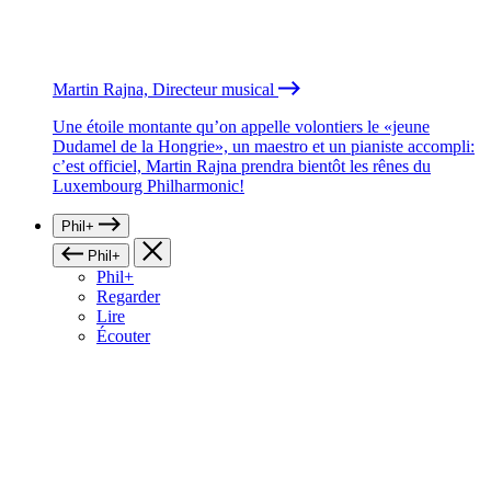
Martin Rajna, Directeur musical
Une étoile montante qu’on appelle volontiers le «jeune
Dudamel de la Hongrie», un maestro et un pianiste accompli:
c’est officiel, Martin Rajna prendra bientôt les rênes du
Luxembourg Philharmonic!
Phil+
Phil+
Phil+
Regarder
Lire
Écouter