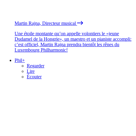
Martin Rajna, Directeur musical
Une étoile montante qu’on appelle volontiers le «jeune
Dudamel de la Hongrie», un maestro et un pianiste accompli:
c’est officiel, Martin Rajna prendra bientôt les rênes du
Luxembourg Philharmonic!
Phil+
Regarder
Lire
Écouter