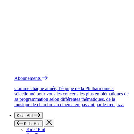
Abonnements
Comme chaque année, l’équipe de la Philharmonie a
sélectionné pour vous les concerts les plus emblématiques de
sa programmation selon différentes thématiques, de la
musique de chambre au cinéma en passant par le free jazz.
Kids’ Phil
Kids’ Phil
Kids’ Phil