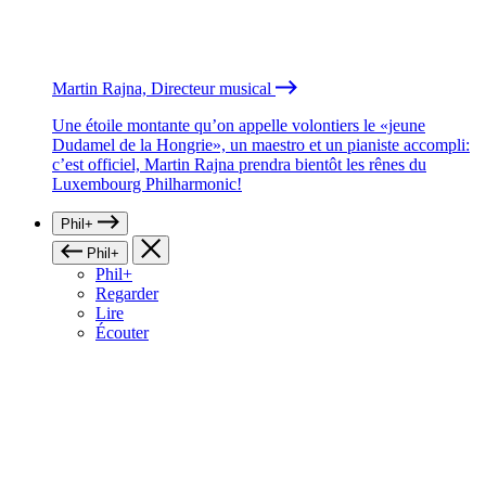
Martin Rajna, Directeur musical
Une étoile montante qu’on appelle volontiers le «jeune
Dudamel de la Hongrie», un maestro et un pianiste accompli:
c’est officiel, Martin Rajna prendra bientôt les rênes du
Luxembourg Philharmonic!
Phil+
Phil+
Phil+
Regarder
Lire
Écouter