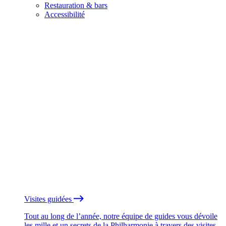
Restauration & bars
Accessibilité
Visites guidées
Tout au long de l’année, notre équipe de guides vous dévoile
les mille et un secrets de la Philharmonie à travers des visites