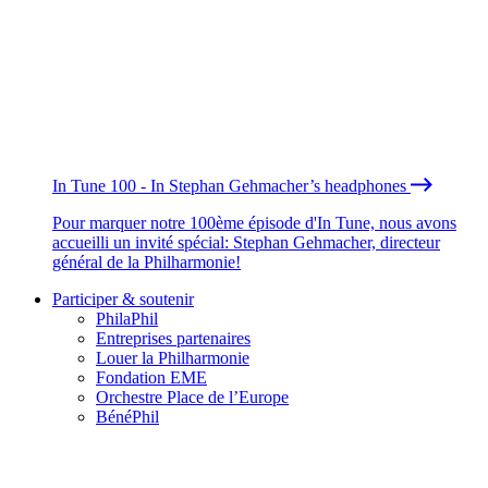
In Tune 100 - In Stephan Gehmacher’s headphones
Pour marquer notre 100ème épisode d'In Tune, nous avons
accueilli un invité spécial: Stephan Gehmacher, directeur
général de la Philharmonie!
Participer & soutenir
PhilaPhil
Entreprises partenaires
Louer la Philharmonie
Fondation EME
Orchestre Place de l’Europe
BénéPhil