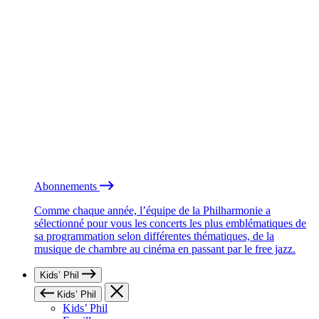
Abonnements
Comme chaque année, l’équipe de la Philharmonie a
sélectionné pour vous les concerts les plus emblématiques de
sa programmation selon différentes thématiques, de la
musique de chambre au cinéma en passant par le free jazz.
Kids’ Phil
Kids’ Phil
Kids’ Phil