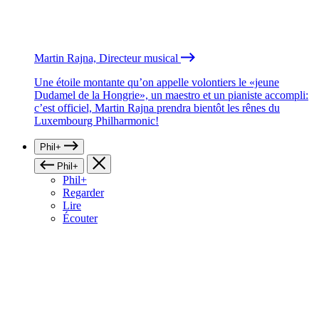
Martin Rajna, Directeur musical
Une étoile montante qu’on appelle volontiers le «jeune
Dudamel de la Hongrie», un maestro et un pianiste accompli:
c’est officiel, Martin Rajna prendra bientôt les rênes du
Luxembourg Philharmonic!
Phil+
Phil+
Phil+
Regarder
Lire
Écouter