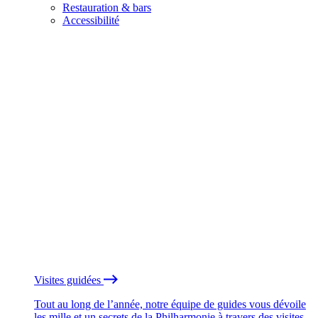
Restauration & bars
Accessibilité
Visites guidées
Tout au long de l’année, notre équipe de guides vous dévoile
les mille et un secrets de la Philharmonie à travers des visites