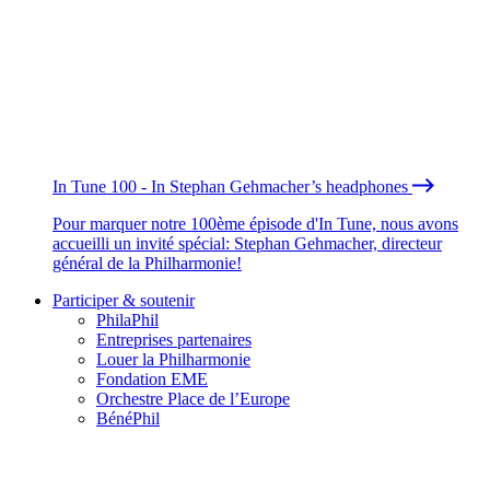
In Tune 100 - In Stephan Gehmacher’s headphones
Pour marquer notre 100ème épisode d'In Tune, nous avons
accueilli un invité spécial: Stephan Gehmacher, directeur
général de la Philharmonie!
Participer & soutenir
PhilaPhil
Entreprises partenaires
Louer la Philharmonie
Fondation EME
Orchestre Place de l’Europe
BénéPhil