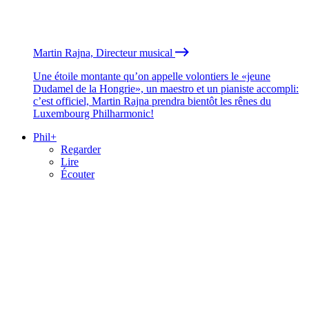
Martin Rajna, Directeur musical
Une étoile montante qu’on appelle volontiers le «jeune
Dudamel de la Hongrie», un maestro et un pianiste accompli:
c’est officiel, Martin Rajna prendra bientôt les rênes du
Luxembourg Philharmonic!
Phil+
Regarder
Lire
Écouter