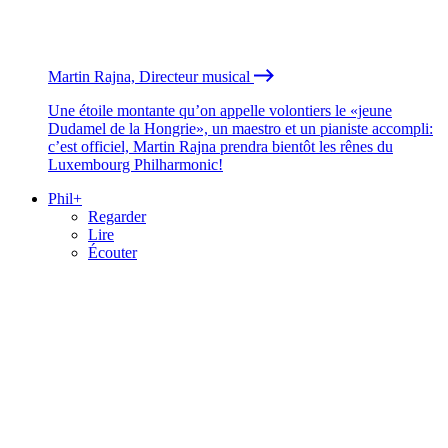
Martin Rajna, Directeur musical
Une étoile montante qu’on appelle volontiers le «jeune
Dudamel de la Hongrie», un maestro et un pianiste accompli:
c’est officiel, Martin Rajna prendra bientôt les rênes du
Luxembourg Philharmonic!
Phil+
Regarder
Lire
Écouter