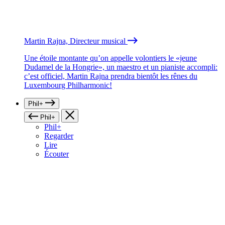
Martin Rajna, Directeur musical
Une étoile montante qu’on appelle volontiers le «jeune
Dudamel de la Hongrie», un maestro et un pianiste accompli:
c’est officiel, Martin Rajna prendra bientôt les rênes du
Luxembourg Philharmonic!
Phil+
Phil+
Phil+
Regarder
Lire
Écouter