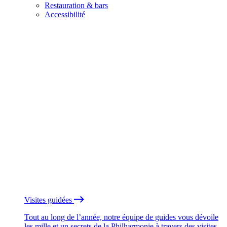
Restauration & bars
Accessibilité
Visites guidées
Tout au long de l’année, notre équipe de guides vous dévoile
les mille et un secrets de la Philharmonie à travers des visites