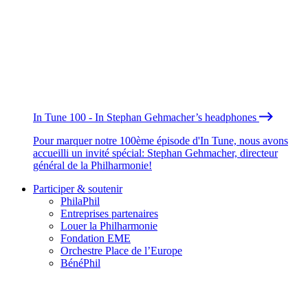
In Tune 100 - In Stephan Gehmacher’s headphones
Pour marquer notre 100ème épisode d'In Tune, nous avons
accueilli un invité spécial: Stephan Gehmacher, directeur
général de la Philharmonie!
Participer & soutenir
PhilaPhil
Entreprises partenaires
Louer la Philharmonie
Fondation EME
Orchestre Place de l’Europe
BénéPhil