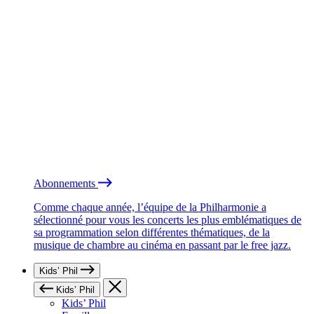
Abonnements
Comme chaque année, l’équipe de la Philharmonie a
sélectionné pour vous les concerts les plus emblématiques de
sa programmation selon différentes thématiques, de la
musique de chambre au cinéma en passant par le free jazz.
Kids’ Phil
Kids’ Phil
Kids’ Phil