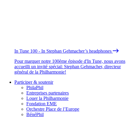
In Tune 100 - In Stephan Gehmacher’s headphones
Pour marquer notre 100ème épisode d'In Tune, nous avons
accueilli un invité spécial: Stephan Gehmacher, directeur
général de la Philharmonie!
Participer & soutenir
PhilaPhil
Entreprises partenaires
Louer la Philharmonie
Fondation EME
Orchestre Place de l’Europe
BénéPhil