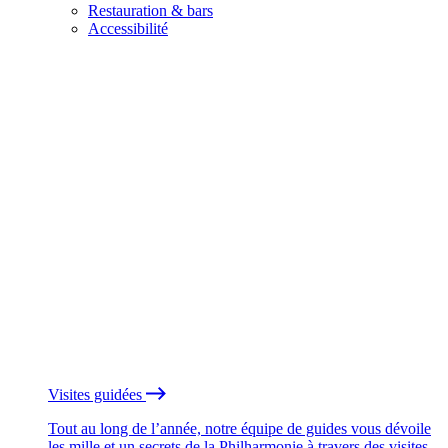
Restauration & bars
Accessibilité
Visites guidées
Tout au long de l’année, notre équipe de guides vous dévoile
les mille et un secrets de la Philharmonie à travers des visites