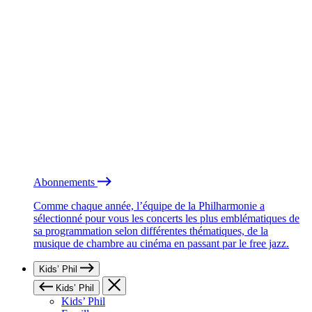
Abonnements
Comme chaque année, l’équipe de la Philharmonie a
sélectionné pour vous les concerts les plus emblématiques de
sa programmation selon différentes thématiques, de la
musique de chambre au cinéma en passant par le free jazz.
Kids’ Phil
Kids’ Phil
Kids’ Phil