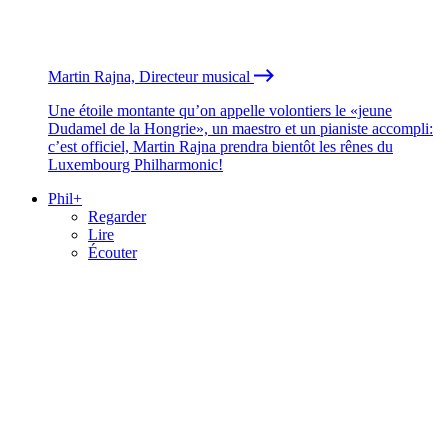
Martin Rajna, Directeur musical
Une étoile montante qu’on appelle volontiers le «jeune
Dudamel de la Hongrie», un maestro et un pianiste accompli:
c’est officiel, Martin Rajna prendra bientôt les rênes du
Luxembourg Philharmonic!
Phil+
Regarder
Lire
Écouter