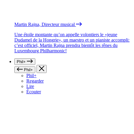
Martin Rajna, Directeur musical
Une étoile montante qu’on appelle volontiers le «jeune
Dudamel de la Hongrie», un maestro et un pianiste accompli:
c’est officiel, Martin Rajna prendra bientôt les rênes du
Luxembourg Philharmonic!
Phil+
Phil+
Phil+
Regarder
Lire
Écouter