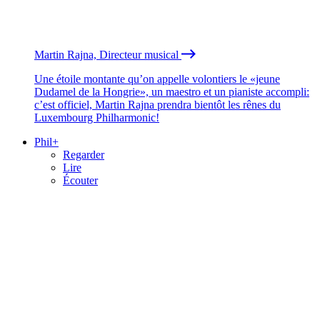
Martin Rajna, Directeur musical
Une étoile montante qu’on appelle volontiers le «jeune
Dudamel de la Hongrie», un maestro et un pianiste accompli:
c’est officiel, Martin Rajna prendra bientôt les rênes du
Luxembourg Philharmonic!
Phil+
Regarder
Lire
Écouter