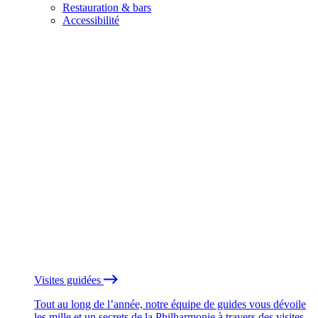
Restauration & bars
Accessibilité
Visites guidées
Tout au long de l’année, notre équipe de guides vous dévoile
les mille et un secrets de la Philharmonie à travers des visites