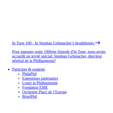
In Tune 100 - In Stephan Gehmacher’s headphones
Pour marquer notre 100ème épisode d'In Tune, nous avons
accueilli un invité spécial: Stephan Gehmacher, directeur
général de la Philharmonie!
Participer & soutenir
PhilaPhil
Entreprises partenaires
Louer la Philharmonie
Fondation EME
Orchestre Place de l’Europe
BénéPhil