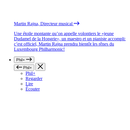
Martin Rajna, Directeur musical
Une étoile montante qu’on appelle volontiers le «jeune
Dudamel de la Hongrie», un maestro et un pianiste accompli:
c’est officiel, Martin Rajna prendra bientôt les rênes du
Luxembourg Philharmonic!
Phil+
Phil+
Phil+
Regarder
Lire
Écouter