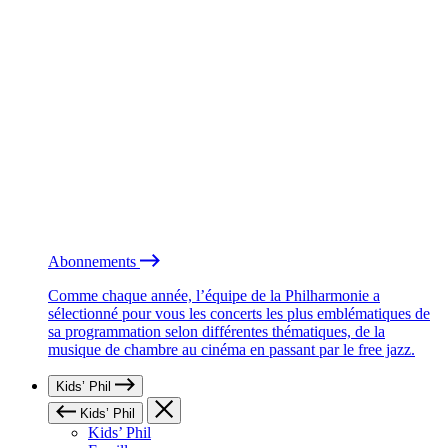
Abonnements
Comme chaque année, l’équipe de la Philharmonie a
sélectionné pour vous les concerts les plus emblématiques de
sa programmation selon différentes thématiques, de la
musique de chambre au cinéma en passant par le free jazz.
Kids’ Phil
Kids’ Phil
Kids’ Phil