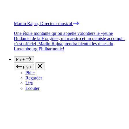
Martin Rajna, Directeur musical
Une étoile montante qu’on appelle volontiers le «jeune
Dudamel de la Hongrie», un maestro et un pianiste accompli:
c’est officiel, Martin Rajna prendra bientôt les rênes du
Luxembourg Philharmonic!
Phil+
Phil+
Phil+
Regarder
Lire
Écouter