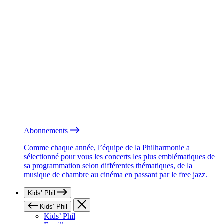
Abonnements
Comme chaque année, l’équipe de la Philharmonie a
sélectionné pour vous les concerts les plus emblématiques de
sa programmation selon différentes thématiques, de la
musique de chambre au cinéma en passant par le free jazz.
Kids’ Phil
Kids’ Phil
Kids’ Phil