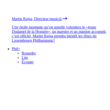
Martin Rajna, Directeur musical
Une étoile montante qu’on appelle volontiers le «jeune
Dudamel de la Hongrie», un maestro et un pianiste accompli:
c’est officiel, Martin Rajna prendra bientôt les rênes du
Luxembourg Philharmonic!
Phil+
Regarder
Lire
Écouter