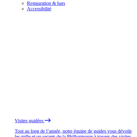
Restauration & bars
Accessibilité
Visites guidées
Tout au long de l’année, notre équipe de guides vous dévoile
les mille et un secrets de la Philharmonie à travers des visites