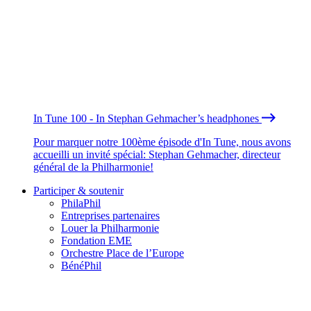
In Tune 100 - In Stephan Gehmacher’s headphones
Pour marquer notre 100ème épisode d'In Tune, nous avons
accueilli un invité spécial: Stephan Gehmacher, directeur
général de la Philharmonie!
Participer & soutenir
PhilaPhil
Entreprises partenaires
Louer la Philharmonie
Fondation EME
Orchestre Place de l’Europe
BénéPhil