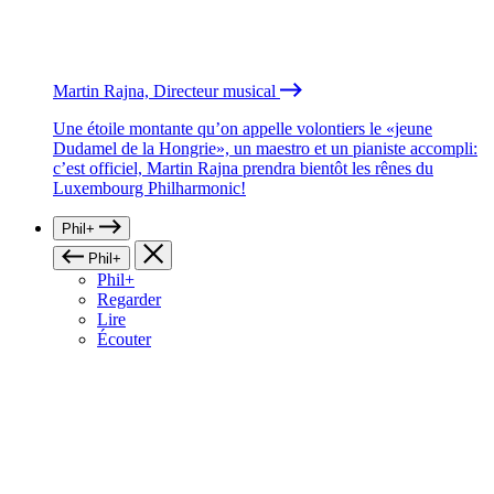
Martin Rajna, Directeur musical
Une étoile montante qu’on appelle volontiers le «jeune
Dudamel de la Hongrie», un maestro et un pianiste accompli:
c’est officiel, Martin Rajna prendra bientôt les rênes du
Luxembourg Philharmonic!
Phil+
Phil+
Phil+
Regarder
Lire
Écouter