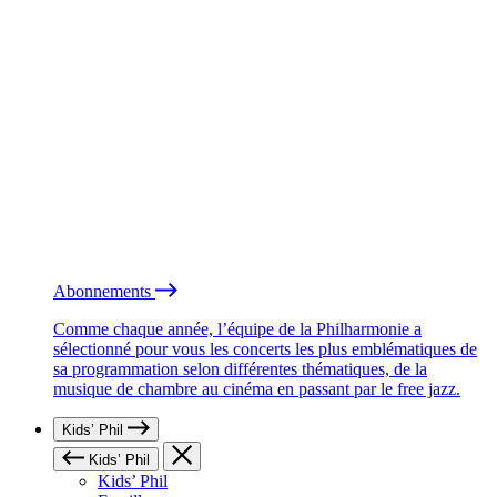
Abonnements
Comme chaque année, l’équipe de la Philharmonie a
sélectionné pour vous les concerts les plus emblématiques de
sa programmation selon différentes thématiques, de la
musique de chambre au cinéma en passant par le free jazz.
Kids’ Phil
Kids’ Phil
Kids’ Phil