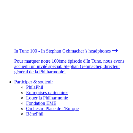
In Tune 100 - In Stephan Gehmacher’s headphones
Pour marquer notre 100ème épisode d'In Tune, nous avons
accueilli un invité spécial: Stephan Gehmacher, directeur
général de la Philharmonie!
Participer & soutenir
PhilaPhil
Entreprises partenaires
Louer la Philharmonie
Fondation EME
Orchestre Place de l’Europe
BénéPhil