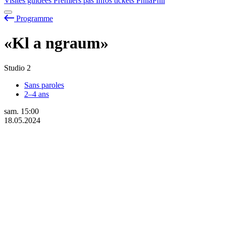
Visites guidées
Premiers pas
Infos tickets
PhilaPhil
Programme
«Kl
a
ngraum»
Studio 2
Sans paroles
2–4 ans
sam.
15:00
18.05.2024