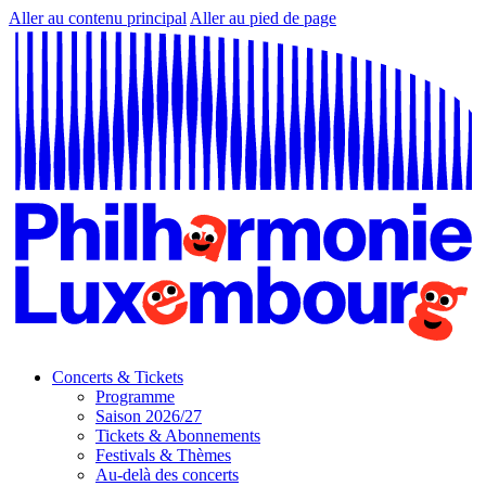
Aller au contenu principal
Aller au pied de page
Concerts & Tickets
Programme
Saison 2026/27
Tickets & Abonnements
Festivals & Thèmes
Au-delà des concerts