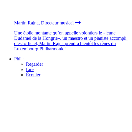
Martin Rajna, Directeur musical
Une étoile montante qu’on appelle volontiers le «jeune
Dudamel de la Hongrie», un maestro et un pianiste accompli:
c’est officiel, Martin Rajna prendra bientôt les rênes du
Luxembourg Philharmonic!
Phil+
Regarder
Lire
Écouter