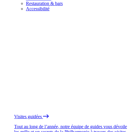
Restauration & bars
Accessibilité
Visites guidées
Tout au long de l’année, notre équipe de guides vous dévoile
les mille et un secrets de la Philharmonie à travers des visites