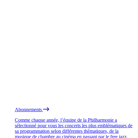
Abonnements
Comme chaque année, l’équipe de la Philharmonie a
sélectionné pour vous les concerts les plus emblématiques de
sa programmation selon différentes thématiques, de la
musique de chambre au cinéma en passant par le free jazz.