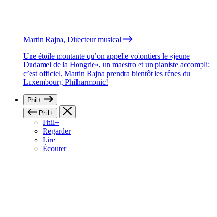
Martin Rajna, Directeur musical
Une étoile montante qu’on appelle volontiers le «jeune
Dudamel de la Hongrie», un maestro et un pianiste accompli:
c’est officiel, Martin Rajna prendra bientôt les rênes du
Luxembourg Philharmonic!
Phil+
Phil+
Phil+
Regarder
Lire
Écouter