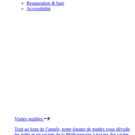
Restauration & bars
Accessibilité
Visites guidées
Tout au long de l’année, notre équipe de guides vous dévoile
les mille et un secrets de la Philharmonie à travers des visites