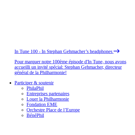
In Tune 100 - In Stephan Gehmacher’s headphones
Pour marquer notre 100ème épisode d'In Tune, nous avons
accueilli un invité spécial: Stephan Gehmacher, directeur
général de la Philharmonie!
Participer & soutenir
PhilaPhil
Entreprises partenaires
Louer la Philharmonie
Fondation EME
Orchestre Place de l’Europe
BénéPhil