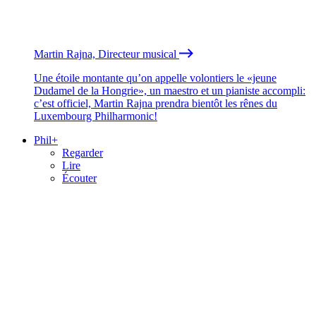
Martin Rajna, Directeur musical
Une étoile montante qu’on appelle volontiers le «jeune
Dudamel de la Hongrie», un maestro et un pianiste accompli:
c’est officiel, Martin Rajna prendra bientôt les rênes du
Luxembourg Philharmonic!
Phil+
Regarder
Lire
Écouter