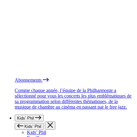
Abonnements
Comme chaque année, l’équipe de la Philharmonie a
sélectionné pour vous les concerts les plus emblématiques de
sa programmation selon différentes thématiques, de la
musique de chambre au cinéma en passant par le free jazz.
Kids’ Phil
Kids’ Phil
Kids’ Phil