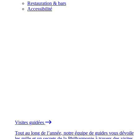
Restauration & bars
Accessibilité
Visites guidées
Tout au long de l’année, notre équipe de guides vous dévoile
les mille et un secrets de la Philharmonie à travers des visites