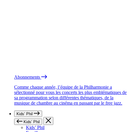
Abonnements
Comme chaque année, l’équipe de la Philharmonie a
sélectionné pour vous les concerts les plus emblématiques de
sa programmation selon différentes thématiques, de la
musique de chambre au cinéma en passant par le free jazz.
Kids’ Phil
Kids’ Phil
Kids’ Phil