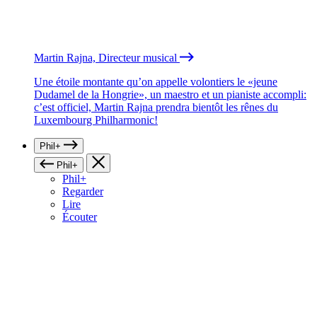
Martin Rajna, Directeur musical
Une étoile montante qu’on appelle volontiers le «jeune
Dudamel de la Hongrie», un maestro et un pianiste accompli:
c’est officiel, Martin Rajna prendra bientôt les rênes du
Luxembourg Philharmonic!
Phil+
Phil+
Phil+
Regarder
Lire
Écouter