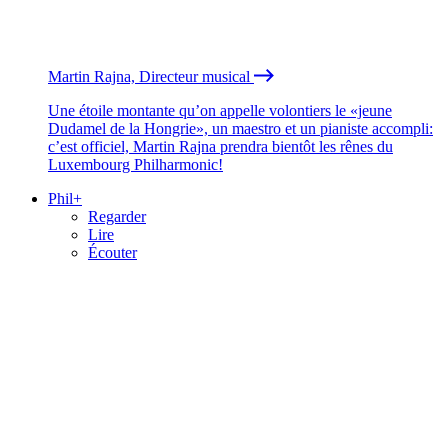
Martin Rajna, Directeur musical
Une étoile montante qu’on appelle volontiers le «jeune
Dudamel de la Hongrie», un maestro et un pianiste accompli:
c’est officiel, Martin Rajna prendra bientôt les rênes du
Luxembourg Philharmonic!
Phil+
Regarder
Lire
Écouter