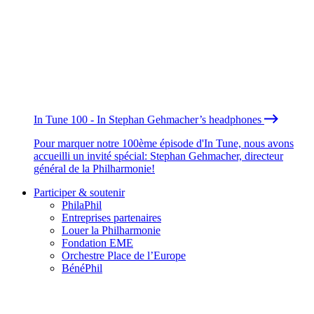
In Tune 100 - In Stephan Gehmacher’s headphones
Pour marquer notre 100ème épisode d'In Tune, nous avons
accueilli un invité spécial: Stephan Gehmacher, directeur
général de la Philharmonie!
Participer & soutenir
PhilaPhil
Entreprises partenaires
Louer la Philharmonie
Fondation EME
Orchestre Place de l’Europe
BénéPhil