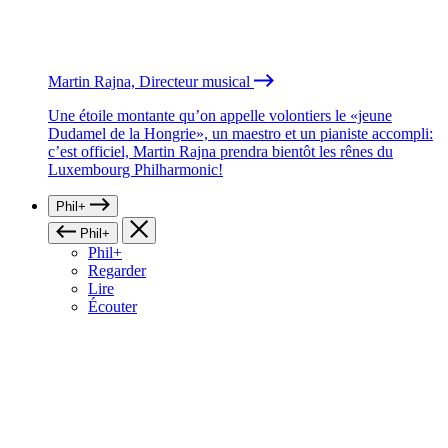
Martin Rajna, Directeur musical
Une étoile montante qu’on appelle volontiers le «jeune
Dudamel de la Hongrie», un maestro et un pianiste accompli:
c’est officiel, Martin Rajna prendra bientôt les rênes du
Luxembourg Philharmonic!
Phil+
Phil+
Phil+
Regarder
Lire
Écouter