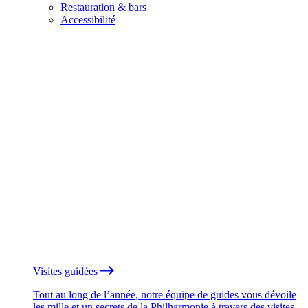
Restauration & bars
Accessibilité
Visites guidées
Tout au long de l’année, notre équipe de guides vous dévoile
les mille et un secrets de la Philharmonie à travers des visites