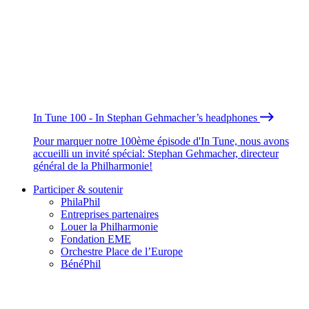
In Tune 100 - In Stephan Gehmacher’s headphones
Pour marquer notre 100ème épisode d'In Tune, nous avons
accueilli un invité spécial: Stephan Gehmacher, directeur
général de la Philharmonie!
Participer & soutenir
PhilaPhil
Entreprises partenaires
Louer la Philharmonie
Fondation EME
Orchestre Place de l’Europe
BénéPhil