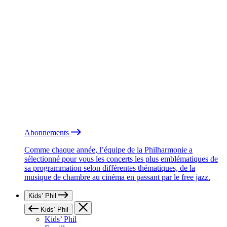
Abonnements
Comme chaque année, l’équipe de la Philharmonie a
sélectionné pour vous les concerts les plus emblématiques de
sa programmation selon différentes thématiques, de la
musique de chambre au cinéma en passant par le free jazz.
Kids’ Phil
Kids’ Phil
Kids’ Phil