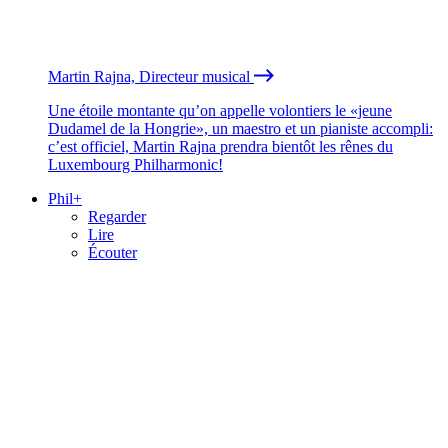
Martin Rajna, Directeur musical
Une étoile montante qu’on appelle volontiers le «jeune
Dudamel de la Hongrie», un maestro et un pianiste accompli:
c’est officiel, Martin Rajna prendra bientôt les rênes du
Luxembourg Philharmonic!
Phil+
Regarder
Lire
Écouter