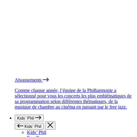
Abonnements
Comme chaque année, l’équipe de la Philharmonie a
sélectionné pour vous les concerts les plus emblématiques de
sa programmation selon différentes thématiques, de la
musique de chambre au cinéma en passant par le free jazz.
Kids’ Phil
Kids’ Phil
Kids’ Phil