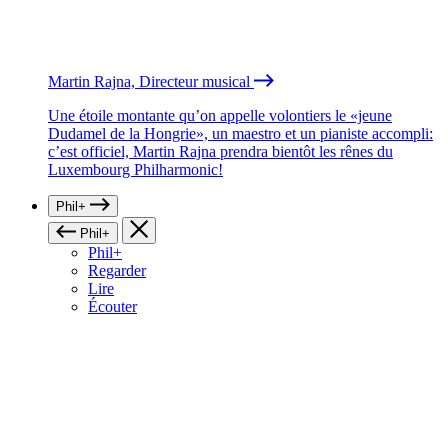
Martin Rajna, Directeur musical
Une étoile montante qu’on appelle volontiers le «jeune
Dudamel de la Hongrie», un maestro et un pianiste accompli:
c’est officiel, Martin Rajna prendra bientôt les rênes du
Luxembourg Philharmonic!
Phil+
Phil+
Phil+
Regarder
Lire
Écouter