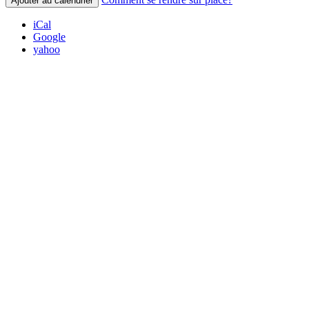
Ajouter au calendrier
iCal
Google
yahoo