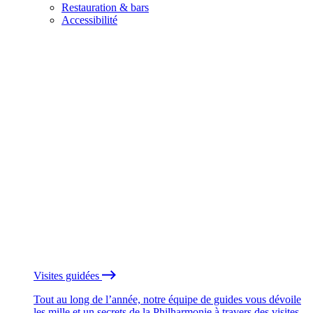
Restauration & bars
Accessibilité
Visites guidées
Tout au long de l’année, notre équipe de guides vous dévoile
les mille et un secrets de la Philharmonie à travers des visites