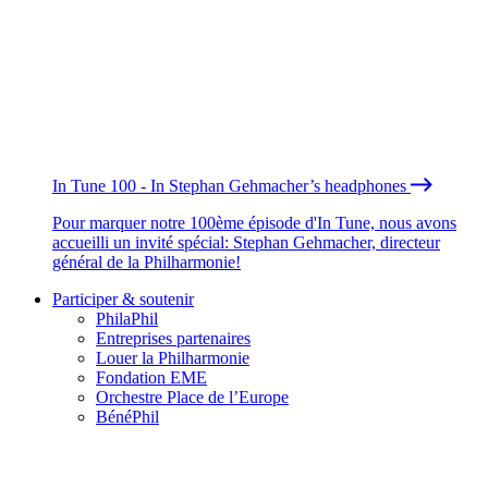
In Tune 100 - In Stephan Gehmacher’s headphones
Pour marquer notre 100ème épisode d'In Tune, nous avons
accueilli un invité spécial: Stephan Gehmacher, directeur
général de la Philharmonie!
Participer & soutenir
PhilaPhil
Entreprises partenaires
Louer la Philharmonie
Fondation EME
Orchestre Place de l’Europe
BénéPhil