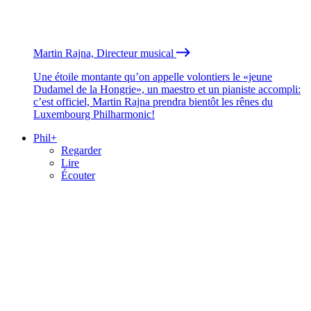
Martin Rajna, Directeur musical
Une étoile montante qu’on appelle volontiers le «jeune
Dudamel de la Hongrie», un maestro et un pianiste accompli:
c’est officiel, Martin Rajna prendra bientôt les rênes du
Luxembourg Philharmonic!
Phil+
Regarder
Lire
Écouter