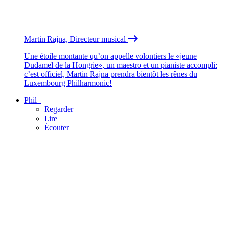
Martin Rajna, Directeur musical
Une étoile montante qu’on appelle volontiers le «jeune
Dudamel de la Hongrie», un maestro et un pianiste accompli:
c’est officiel, Martin Rajna prendra bientôt les rênes du
Luxembourg Philharmonic!
Phil+
Regarder
Lire
Écouter