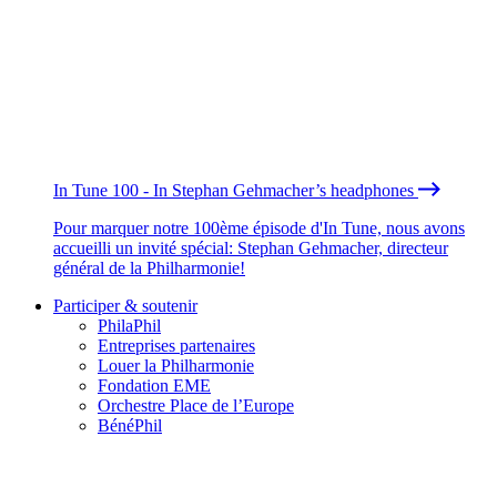
In Tune 100 - In Stephan Gehmacher’s headphones
Pour marquer notre 100ème épisode d'In Tune, nous avons
accueilli un invité spécial: Stephan Gehmacher, directeur
général de la Philharmonie!
Participer & soutenir
PhilaPhil
Entreprises partenaires
Louer la Philharmonie
Fondation EME
Orchestre Place de l’Europe
BénéPhil