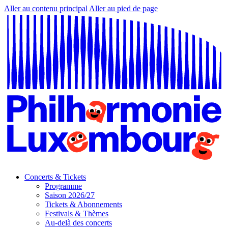
Aller au contenu principal
Aller au pied de page
Concerts & Tickets
Programme
Saison 2026/27
Tickets & Abonnements
Festivals & Thèmes
Au-delà des concerts