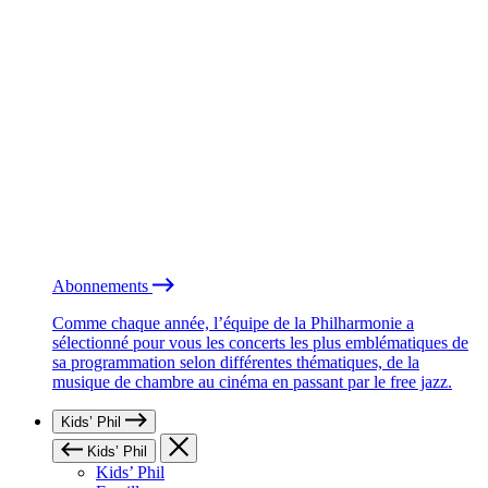
Abonnements
Comme chaque année, l’équipe de la Philharmonie a
sélectionné pour vous les concerts les plus emblématiques de
sa programmation selon différentes thématiques, de la
musique de chambre au cinéma en passant par le free jazz.
Kids’ Phil
Kids’ Phil
Kids’ Phil