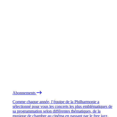
Abonnements
Comme chaque année, l’équipe de la Philharmonie a
sélectionné pour vous les concerts les plus emblématiques de
sa programmation selon différentes thématiques, de la
musique de chambre au cinéma en passant par le free jazz.