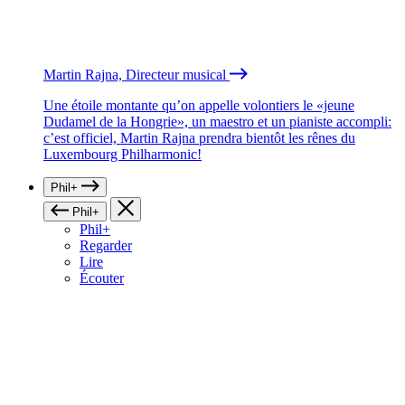
Martin Rajna, Directeur musical
Une étoile montante qu’on appelle volontiers le «jeune
Dudamel de la Hongrie», un maestro et un pianiste accompli:
c’est officiel, Martin Rajna prendra bientôt les rênes du
Luxembourg Philharmonic!
Phil+
Phil+
Phil+
Regarder
Lire
Écouter