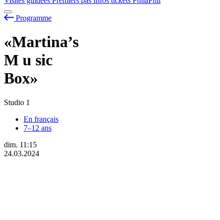
Visites guidées
Premiers pas
Infos tickets
PhilaPhil
Programme
«Martina’s
M
u
sic
Box»
Studio 1
En français
7–12 ans
dim.
11:15
24.03.2024