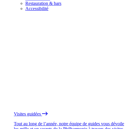
Restauration & bars
Accessibilité
Visites guidées
Tout au long de l’année, notre équipe de guides vous dévoile
les mille et un secrets de la Philharmonie à travers des visites