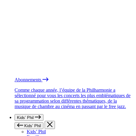
Abonnements
Comme chaque année, l’équipe de la Philharmonie a
sélectionné pour vous les concerts les plus emblématiques de
sa programmation selon différentes thématiques, de la
musique de chambre au cinéma en passant par le free jazz.
Kids’ Phil
Kids’ Phil
Kids’ Phil