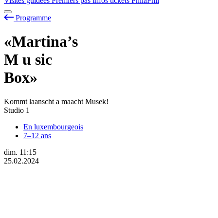
Visites guidées
Premiers pas
Infos tickets
PhilaPhil
Programme
«Martina’s
M
u
sic
Box»
Kommt laanscht a maacht Musek!
Studio 1
En luxembourgeois
7–12 ans
dim.
11:15
25.02.2024