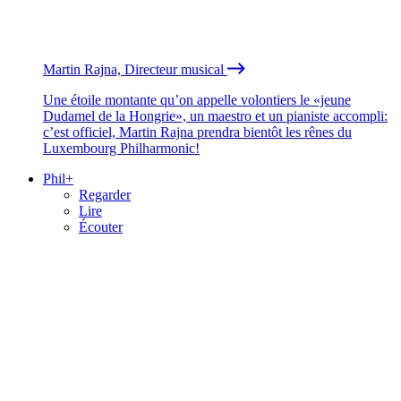
Martin Rajna, Directeur musical
Une étoile montante qu’on appelle volontiers le «jeune
Dudamel de la Hongrie», un maestro et un pianiste accompli:
c’est officiel, Martin Rajna prendra bientôt les rênes du
Luxembourg Philharmonic!
Phil+
Regarder
Lire
Écouter