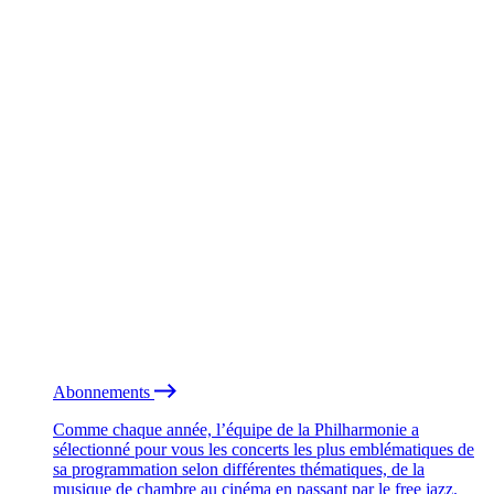
Abonnements
Comme chaque année, l’équipe de la Philharmonie a
sélectionné pour vous les concerts les plus emblématiques de
sa programmation selon différentes thématiques, de la
musique de chambre au cinéma en passant par le free jazz.