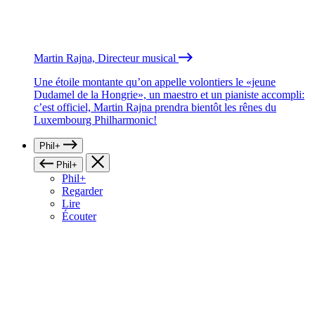
Martin Rajna, Directeur musical
Une étoile montante qu’on appelle volontiers le «jeune
Dudamel de la Hongrie», un maestro et un pianiste accompli:
c’est officiel, Martin Rajna prendra bientôt les rênes du
Luxembourg Philharmonic!
Phil+
Phil+
Phil+
Regarder
Lire
Écouter