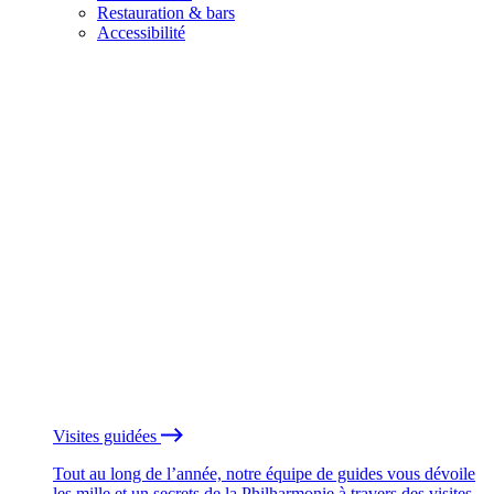
Restauration & bars
Accessibilité
Visites guidées
Tout au long de l’année, notre équipe de guides vous dévoile
les mille et un secrets de la Philharmonie à travers des visites