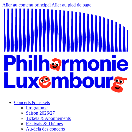
Aller au contenu principal
Aller au pied de page
Concerts & Tickets
Programme
Saison 2026/27
Tickets & Abonnements
Festivals & Thèmes
Au-delà des concerts