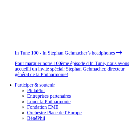
In Tune 100 - In Stephan Gehmacher’s headphones
Pour marquer notre 100ème épisode d'In Tune, nous avons
accueilli un invité spécial: Stephan Gehmacher, directeur
général de la Philharmonie!
Participer & soutenir
PhilaPhil
Entreprises partenaires
Louer la Philharmonie
Fondation EME
Orchestre Place de l’Europe
BénéPhil