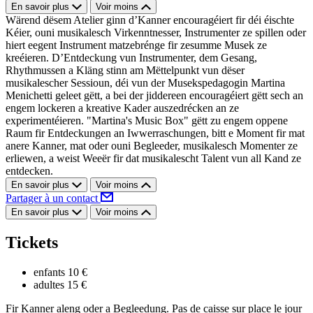
En savoir plus
Voir moins
Wärend dësem Atelier ginn d’Kanner encouragéiert fir déi éischte
Kéier, ouni musikalesch Virkenntnesser, Instrumenter ze spillen oder
hiert eegent Instrument matzebrénge fir zesumme Musek ze
kreéieren. D’Entdeckung vun Instrumenter, dem Gesang,
Rhythmussen a Kläng stinn am Mëttelpunkt vun dëser
musikalescher Sessioun, déi vun der Musekspedagogin Martina
Menichetti geleet gëtt, a bei der jiddereen encouragéiert gëtt sech an
engem lockeren a kreative Kader auszedrécken an ze
experimentéieren. "Martina's Music Box" gëtt zu engem oppene
Raum fir Entdeckungen an Iwwerraschungen, bitt e Moment fir mat
anere Kanner, mat oder ouni Begleeder, musikalesch Momenter ze
erliewen, a weist Weeër fir dat musikalescht Talent vun all Kand ze
entdecken.
En savoir plus
Voir moins
Partager à un contact
En savoir plus
Voir moins
Tickets
enfants
10 €
adultes
15 €
Fir Kanner aleng oder a Begleedung. Pas de caisse sur place le jour