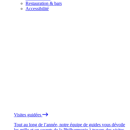
Restauration & bars
Accessibilité
Visites guidées
Tout au long de l’année, notre équipe de guides vous dévoile
les mille et un secrets de la Philharmonie à travers des visites