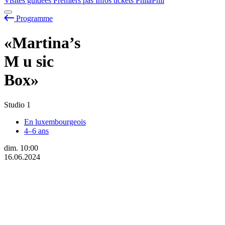
Visites guidées
Premiers pas
Infos tickets
PhilaPhil
Programme
«Martina’s
M
u
sic
Box»
Studio 1
En luxembourgeois
4–6 ans
dim.
10:00
16.06.2024