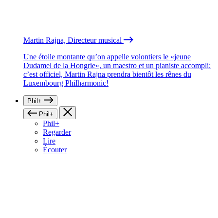
Martin Rajna, Directeur musical
Une étoile montante qu’on appelle volontiers le «jeune
Dudamel de la Hongrie», un maestro et un pianiste accompli:
c’est officiel, Martin Rajna prendra bientôt les rênes du
Luxembourg Philharmonic!
Phil+
Phil+
Phil+
Regarder
Lire
Écouter