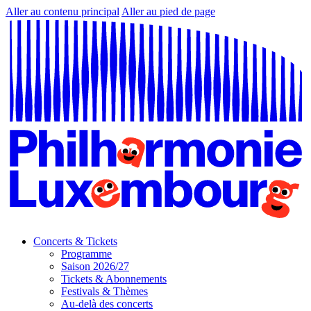
Aller au contenu principal
Aller au pied de page
Concerts & Tickets
Programme
Saison 2026/27
Tickets & Abonnements
Festivals & Thèmes
Au-delà des concerts