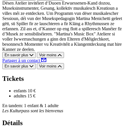
Dësen Atelier invitéiert d‘Duoen Erwuessenen-Kand dozou,
Museksinstrumenter, Gesang, kollektiv musikalesch Kreatioun a
villes méi ze entdecken. Um Programm vun dëser musikalescher
Sessioun, déi vun der Musekspedagogin Martina Menichetti geleet
gëtt, sti Spiller fir ze lauschteren a fir Kläng a Rhythmussen ze
erfannen. Zil ass et, d’Kanner op eng flott a spilleresch Manéier fir
d’Musek ze sensibiliséieren. "Martina's Music Box" Ateliere si
voller Iwwerraschungen a ginn den Elteren d'Méiglechkeet,
besonnesch Momenter vu Kreativitéit a Klangentdeckung mat hire
Kanner ze deelen.
En savoir plus
Voir moins
Partager à un contact
En savoir plus
Voir moins
Tickets
enfants
10 €
adultes
15 €
En tandem: 1 enfant & 1 adulte
Les Kulturpass sont les bienvenus
Détails