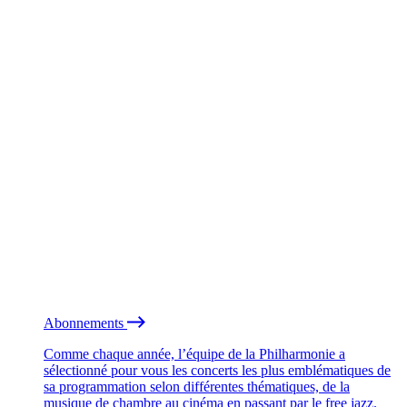
Abonnements
Comme chaque année, l’équipe de la Philharmonie a
sélectionné pour vous les concerts les plus emblématiques de
sa programmation selon différentes thématiques, de la
musique de chambre au cinéma en passant par le free jazz.