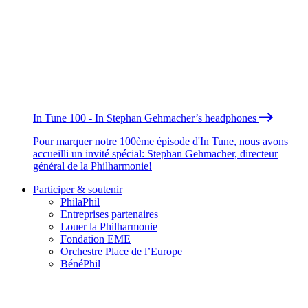
In Tune 100 - In Stephan Gehmacher’s headphones
Pour marquer notre 100ème épisode d'In Tune, nous avons
accueilli un invité spécial: Stephan Gehmacher, directeur
général de la Philharmonie!
Participer & soutenir
PhilaPhil
Entreprises partenaires
Louer la Philharmonie
Fondation EME
Orchestre Place de l’Europe
BénéPhil