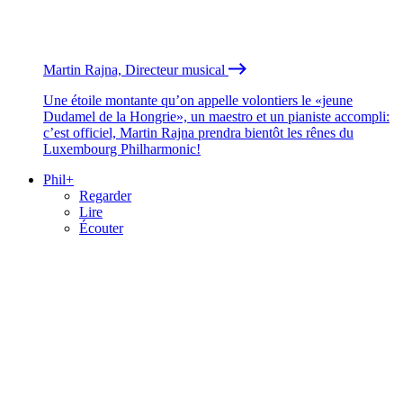
Martin Rajna, Directeur musical
Une étoile montante qu’on appelle volontiers le «jeune
Dudamel de la Hongrie», un maestro et un pianiste accompli:
c’est officiel, Martin Rajna prendra bientôt les rênes du
Luxembourg Philharmonic!
Phil+
Regarder
Lire
Écouter