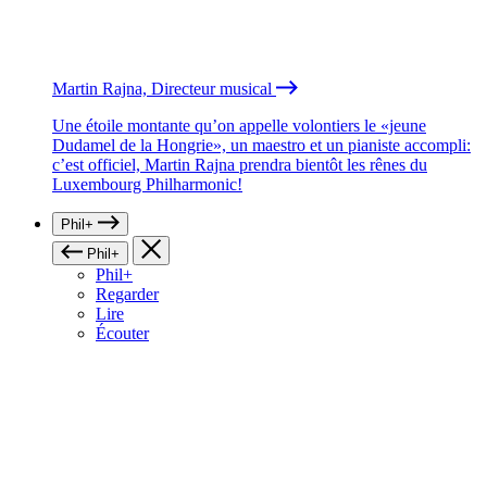
Martin Rajna, Directeur musical
Une étoile montante qu’on appelle volontiers le «jeune
Dudamel de la Hongrie», un maestro et un pianiste accompli:
c’est officiel, Martin Rajna prendra bientôt les rênes du
Luxembourg Philharmonic!
Phil+
Phil+
Phil+
Regarder
Lire
Écouter