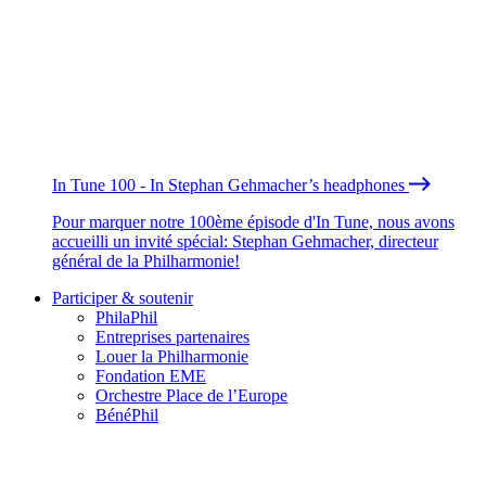
In Tune 100 - In Stephan Gehmacher’s headphones
Pour marquer notre 100ème épisode d'In Tune, nous avons
accueilli un invité spécial: Stephan Gehmacher, directeur
général de la Philharmonie!
Participer & soutenir
PhilaPhil
Entreprises partenaires
Louer la Philharmonie
Fondation EME
Orchestre Place de l’Europe
BénéPhil