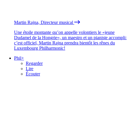
Martin Rajna, Directeur musical
Une étoile montante qu’on appelle volontiers le «jeune
Dudamel de la Hongrie», un maestro et un pianiste accompli:
c’est officiel, Martin Rajna prendra bientôt les rênes du
Luxembourg Philharmonic!
Phil+
Regarder
Lire
Écouter