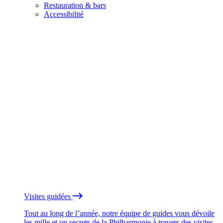
Restauration & bars
Accessibilité
Visites guidées
Tout au long de l’année, notre équipe de guides vous dévoile
les mille et un secrets de la Philharmonie à travers des visites