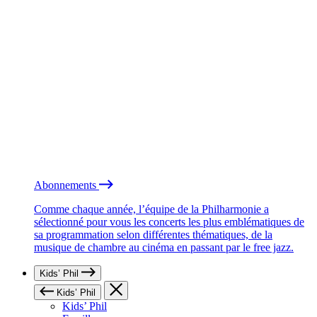
Abonnements
Comme chaque année, l’équipe de la Philharmonie a
sélectionné pour vous les concerts les plus emblématiques de
sa programmation selon différentes thématiques, de la
musique de chambre au cinéma en passant par le free jazz.
Kids’ Phil
Kids’ Phil
Kids’ Phil