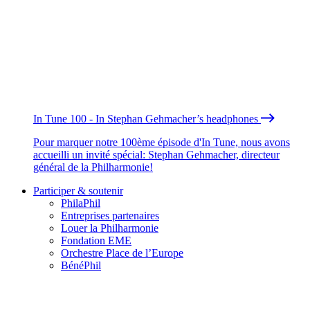
In Tune 100 - In Stephan Gehmacher’s headphones
Pour marquer notre 100ème épisode d'In Tune, nous avons
accueilli un invité spécial: Stephan Gehmacher, directeur
général de la Philharmonie!
Participer & soutenir
PhilaPhil
Entreprises partenaires
Louer la Philharmonie
Fondation EME
Orchestre Place de l’Europe
BénéPhil