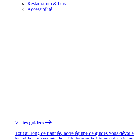
Restauration & bars
Accessibilité
Visites guidées
Tout au long de l’année, notre équipe de guides vous dévoile
les mille et un secrets de la Philharmonie à travers des visites