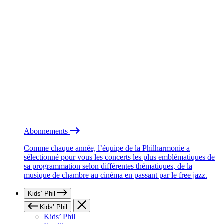
Abonnements
Comme chaque année, l’équipe de la Philharmonie a
sélectionné pour vous les concerts les plus emblématiques de
sa programmation selon différentes thématiques, de la
musique de chambre au cinéma en passant par le free jazz.
Kids’ Phil
Kids’ Phil
Kids’ Phil