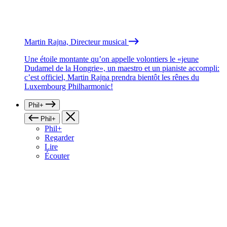
Martin Rajna, Directeur musical
Une étoile montante qu’on appelle volontiers le «jeune
Dudamel de la Hongrie», un maestro et un pianiste accompli:
c’est officiel, Martin Rajna prendra bientôt les rênes du
Luxembourg Philharmonic!
Phil+
Phil+
Phil+
Regarder
Lire
Écouter