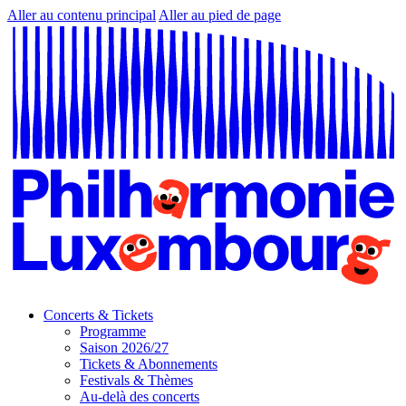
Aller au contenu principal
Aller au pied de page
Concerts & Tickets
Programme
Saison 2026/27
Tickets & Abonnements
Festivals & Thèmes
Au-delà des concerts