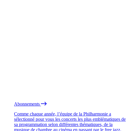
Abonnements
Comme chaque année, l’équipe de la Philharmonie a
sélectionné pour vous les concerts les plus emblématiques de
sa programmation selon différentes thématiques, de la
musique de chambre au cinéma en passant par le free jazz.