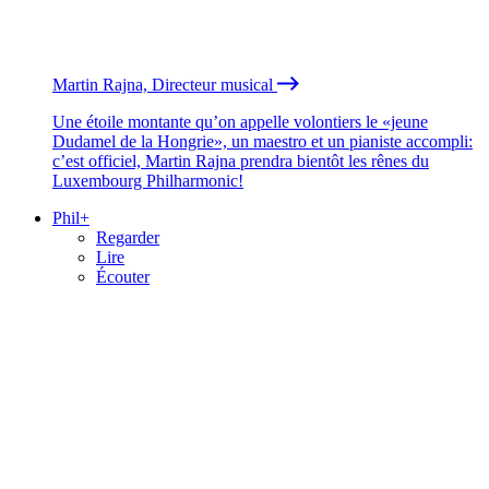
Martin Rajna, Directeur musical
Une étoile montante qu’on appelle volontiers le «jeune
Dudamel de la Hongrie», un maestro et un pianiste accompli:
c’est officiel, Martin Rajna prendra bientôt les rênes du
Luxembourg Philharmonic!
Phil+
Regarder
Lire
Écouter