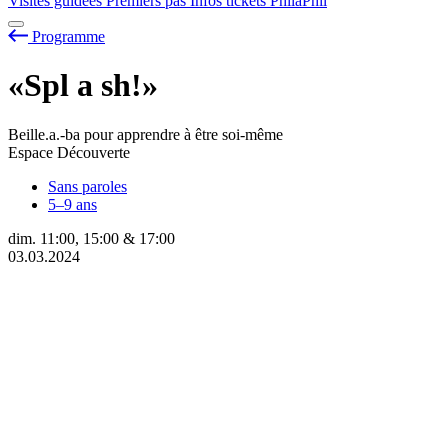
Visites guidées
Premiers pas
Infos tickets
PhilaPhil
Programme
«Spl
a
sh!»
Beille.a.-ba pour apprendre à être soi-même
Espace Découverte
Sans paroles
5–9 ans
dim.
11:00
,
15:00
&
17:00
03.03.2024