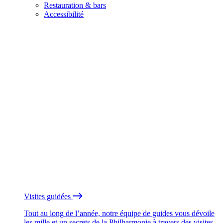
Restauration & bars
Accessibilité
Visites guidées
Tout au long de l’année, notre équipe de guides vous dévoile
les mille et un secrets de la Philharmonie à travers des visites