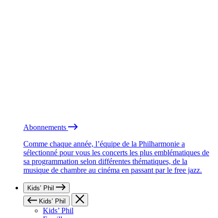
Abonnements
Comme chaque année, l’équipe de la Philharmonie a
sélectionné pour vous les concerts les plus emblématiques de
sa programmation selon différentes thématiques, de la
musique de chambre au cinéma en passant par le free jazz.
Kids’ Phil
Kids’ Phil
Kids’ Phil