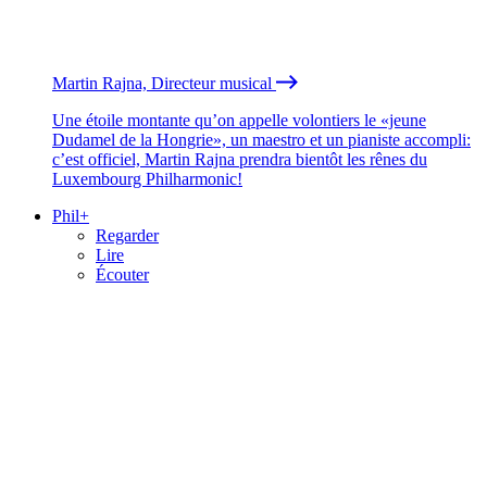
Martin Rajna, Directeur musical
Une étoile montante qu’on appelle volontiers le «jeune
Dudamel de la Hongrie», un maestro et un pianiste accompli:
c’est officiel, Martin Rajna prendra bientôt les rênes du
Luxembourg Philharmonic!
Phil+
Regarder
Lire
Écouter