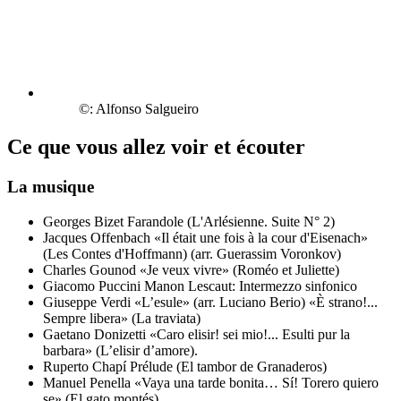
©: Alfonso Salgueiro
Ce que vous allez voir et écouter
La musique
Georges Bizet
Farandole (L'Arlésienne. Suite N° 2)
Jacques Offenbach
«Il était une fois à la cour d'Eisenach»
(Les Contes d'Hoffmann) (arr. Guerassim Voronkov)
Charles Gounod
«Je veux vivre» (Roméo et Juliette)
Giacomo Puccini
Manon Lescaut: Intermezzo sinfonico
Giuseppe Verdi
«L’esule» (arr. Luciano Berio)
«È strano!...
Sempre libera» (La traviata)
Gaetano Donizetti
«Caro elisir! sei mio!... Esulti pur la
barbara» (L’elisir d’amore).
Ruperto Chapí
Prélude (El tambor de Granaderos)
Manuel Penella
«Vaya una tarde bonita… Sí! Torero quiero
se» (El gato montés)