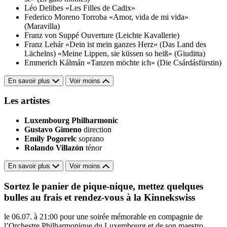
Léo Delibes
«Les Filles de Cadix»
Federico Moreno Torroba
«Amor, vida de mi vida»
(Maravilla)
Franz von Suppé
Ouverture (Leichte Kavallerie)
Franz Lehár
«Dein ist mein ganzes Herz» (Das Land des
Lächelns)
«Meine Lippen, sie küssen so heiß» (Giuditta)
Emmerich Kálmán
«Tanzen möchte ich» (Die Csárdásfürstin)
En savoir plus
Voir moins
Les artistes
Luxembourg Philharmonic
Gustavo Gimeno
direction
Emily Pogorelc
soprano
Rolando Villazón
ténor
En savoir plus
Voir moins
Sortez le panier de pique-nique, mettez quelques
bulles au frais et rendez-vous à la Kinnekswiss
le 06.07. à 21:00 pour une soirée mémorable en compagnie de
l’Orchestre Philharmonique du Luxembourg et de son maestro,