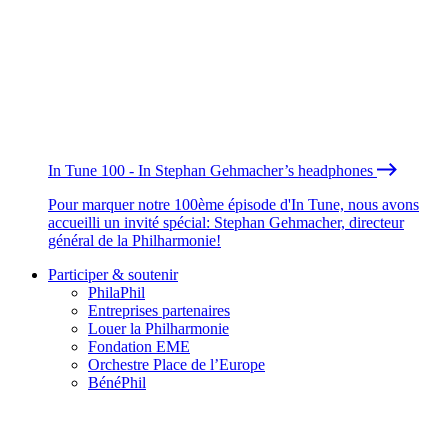
In Tune 100 - In Stephan Gehmacher’s headphones
Pour marquer notre 100ème épisode d'In Tune, nous avons
accueilli un invité spécial: Stephan Gehmacher, directeur
général de la Philharmonie!
Participer & soutenir
PhilaPhil
Entreprises partenaires
Louer la Philharmonie
Fondation EME
Orchestre Place de l’Europe
BénéPhil