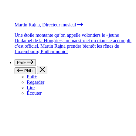
Martin Rajna, Directeur musical
Une étoile montante qu’on appelle volontiers le «jeune
Dudamel de la Hongrie», un maestro et un pianiste accompli:
c’est officiel, Martin Rajna prendra bientôt les rênes du
Luxembourg Philharmonic!
Phil+
Phil+
Phil+
Regarder
Lire
Écouter