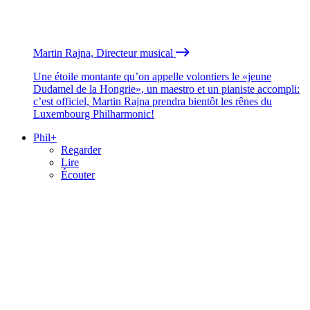
Martin Rajna, Directeur musical
Une étoile montante qu’on appelle volontiers le «jeune
Dudamel de la Hongrie», un maestro et un pianiste accompli:
c’est officiel, Martin Rajna prendra bientôt les rênes du
Luxembourg Philharmonic!
Phil+
Regarder
Lire
Écouter