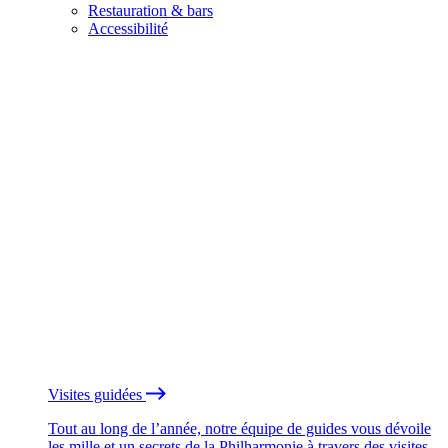
Restauration & bars
Accessibilité
Visites guidées
Tout au long de l’année, notre équipe de guides vous dévoile
les mille et un secrets de la Philharmonie à travers des visites