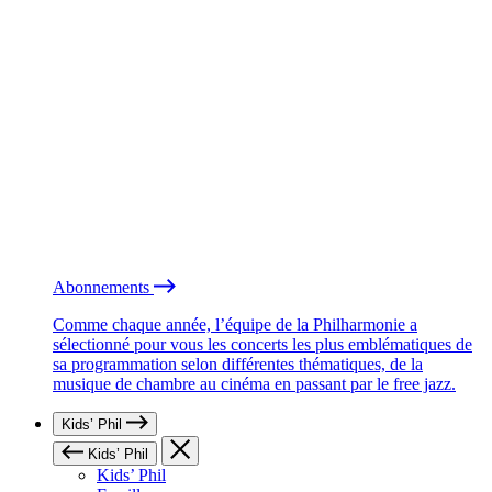
Abonnements
Comme chaque année, l’équipe de la Philharmonie a
sélectionné pour vous les concerts les plus emblématiques de
sa programmation selon différentes thématiques, de la
musique de chambre au cinéma en passant par le free jazz.
Kids’ Phil
Kids’ Phil
Kids’ Phil