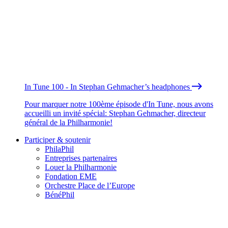
In Tune 100 - In Stephan Gehmacher’s headphones
Pour marquer notre 100ème épisode d'In Tune, nous avons
accueilli un invité spécial: Stephan Gehmacher, directeur
général de la Philharmonie!
Participer & soutenir
PhilaPhil
Entreprises partenaires
Louer la Philharmonie
Fondation EME
Orchestre Place de l’Europe
BénéPhil