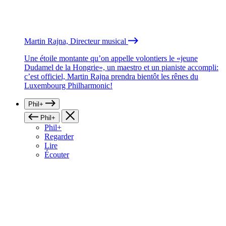
Martin Rajna, Directeur musical
Une étoile montante qu’on appelle volontiers le «jeune
Dudamel de la Hongrie», un maestro et un pianiste accompli:
c’est officiel, Martin Rajna prendra bientôt les rênes du
Luxembourg Philharmonic!
Phil+
Phil+
Phil+
Regarder
Lire
Écouter