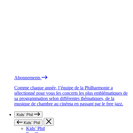
Abonnements
Comme chaque année, l’équipe de la Philharmonie a
sélectionné pour vous les concerts les plus emblématiques de
sa programmation selon différentes thématiques, de la
musique de chambre au cinéma en passant par le free jazz.
Kids’ Phil
Kids’ Phil
Kids’ Phil