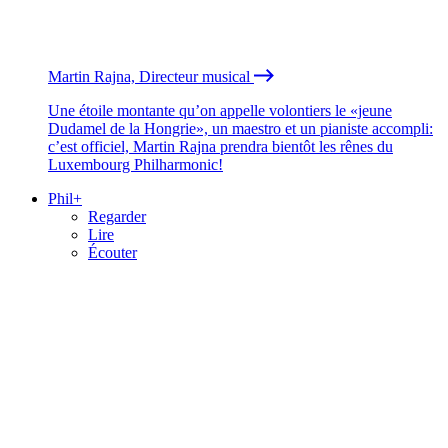
Martin Rajna, Directeur musical
Une étoile montante qu’on appelle volontiers le «jeune
Dudamel de la Hongrie», un maestro et un pianiste accompli:
c’est officiel, Martin Rajna prendra bientôt les rênes du
Luxembourg Philharmonic!
Phil+
Regarder
Lire
Écouter