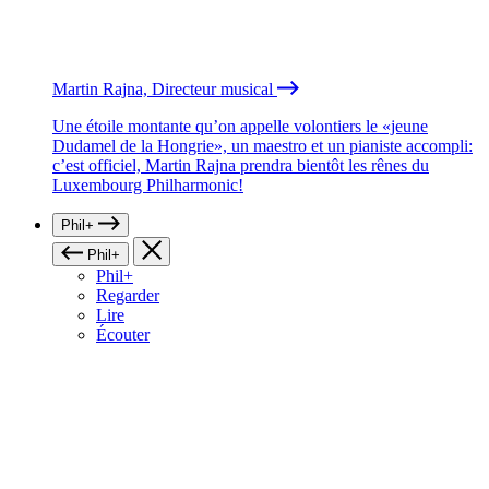
Martin Rajna, Directeur musical
Une étoile montante qu’on appelle volontiers le «jeune
Dudamel de la Hongrie», un maestro et un pianiste accompli:
c’est officiel, Martin Rajna prendra bientôt les rênes du
Luxembourg Philharmonic!
Phil+
Phil+
Phil+
Regarder
Lire
Écouter