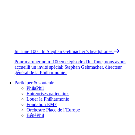
In Tune 100 - In Stephan Gehmacher’s headphones
Pour marquer notre 100ème épisode d'In Tune, nous avons
accueilli un invité spécial: Stephan Gehmacher, directeur
général de la Philharmonie!
Participer & soutenir
PhilaPhil
Entreprises partenaires
Louer la Philharmonie
Fondation EME
Orchestre Place de l’Europe
BénéPhil