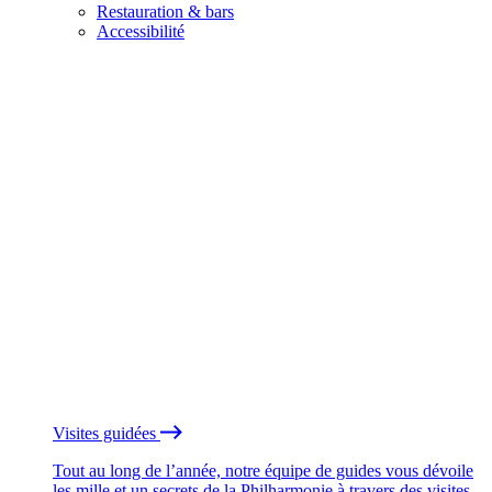
Restauration & bars
Accessibilité
Visites guidées
Tout au long de l’année, notre équipe de guides vous dévoile
les mille et un secrets de la Philharmonie à travers des visites