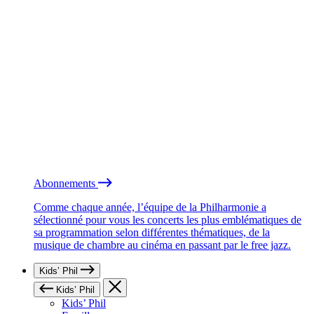
Abonnements
Comme chaque année, l’équipe de la Philharmonie a
sélectionné pour vous les concerts les plus emblématiques de
sa programmation selon différentes thématiques, de la
musique de chambre au cinéma en passant par le free jazz.
Kids’ Phil
Kids’ Phil
Kids’ Phil