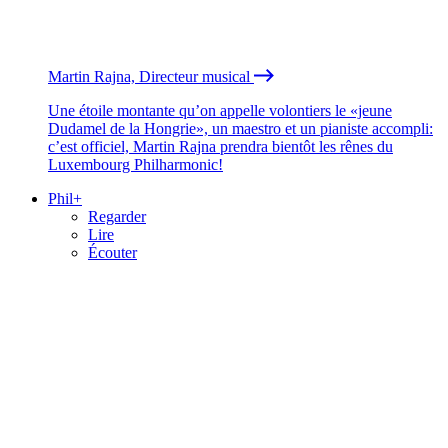
Martin Rajna, Directeur musical
Une étoile montante qu’on appelle volontiers le «jeune
Dudamel de la Hongrie», un maestro et un pianiste accompli:
c’est officiel, Martin Rajna prendra bientôt les rênes du
Luxembourg Philharmonic!
Phil+
Regarder
Lire
Écouter