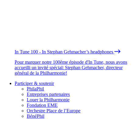
In Tune 100 - In Stephan Gehmacher’s headphones
Pour marquer notre 100ème épisode d'In Tune, nous avons
accueilli un invité spécial: Stephan Gehmacher, directeur
général de la Philharmonie!
Participer & soutenir
PhilaPhil
Entreprises partenaires
Louer la Philharmonie
Fondation EME
Orchestre Place de l’Europe
BénéPhil