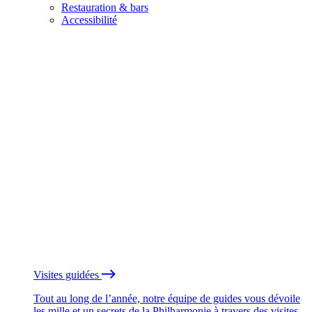
Restauration & bars
Accessibilité
Visites guidées
Tout au long de l’année, notre équipe de guides vous dévoile
les mille et un secrets de la Philharmonie à travers des visites