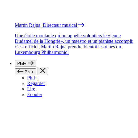
Martin Rajna, Directeur musical
Une étoile montante qu’on appelle volontiers le «jeune
Dudamel de la Hongrie», un maestro et un pianiste accompli:
c’est officiel, Martin Rajna prendra bientôt les rênes du
Luxembourg Philharmonic!
Phil+
Phil+
Phil+
Regarder
Lire
Écouter